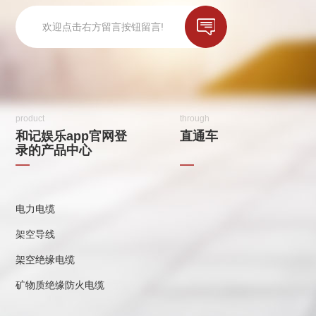
欢迎点击右方留言按钮留言!
product
through
和记娱乐app官网登
直通车
录的产品中心
电力电缆
架空导线
架空绝缘电缆
矿物质绝缘防火电缆