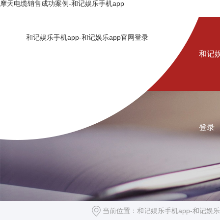
摩天电缆销售成功案例-和记娱乐手机app
和记娱乐手机app-和记娱乐app官网登录
和记娱
登录
当前位置：
和记娱乐手机app-和记娱乐