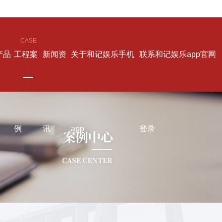
CASE
产品
工程案
新闻资
关于和记娱乐手机
联系和记娱乐app官网
例
讯
app
登录