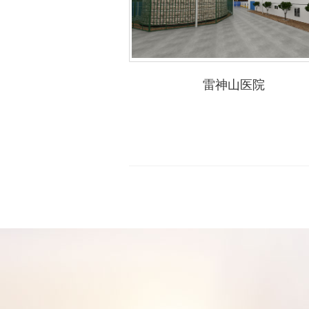
雷神山医院