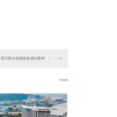
四川防火电缆批发成功案例
more