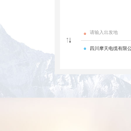
到四川
四川摩天电缆有限