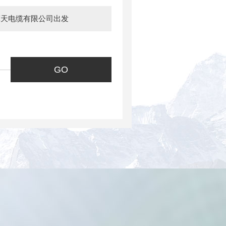
摩天电缆有限公司出发