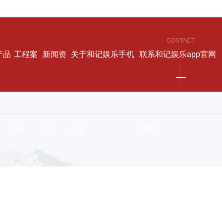
CONTACT
产品
工程案
新闻资
关于和记娱乐手机
联系和记娱乐app官网
例
讯
app
登录