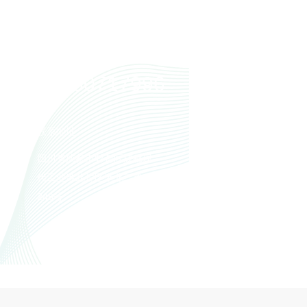
服务热线
400-9955-
389
18030717996
联系地址
四川省成都市郫都区成都现
代工业港北片区港北二路
248号
扫一扫了解更多