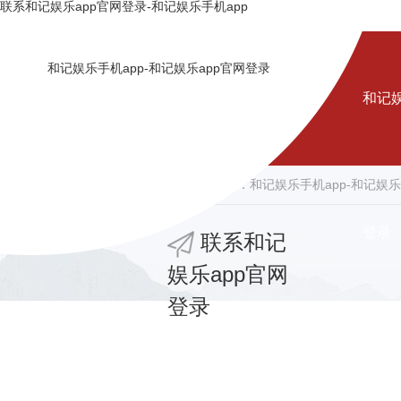
联系和记娱乐app官网登录-和记娱乐手机app
和记娱乐手机app-和记娱乐app官网登录
和记娱
当前位置：
和记娱乐手机app-和记娱乐
登录
联系和记
娱乐app官网
登录