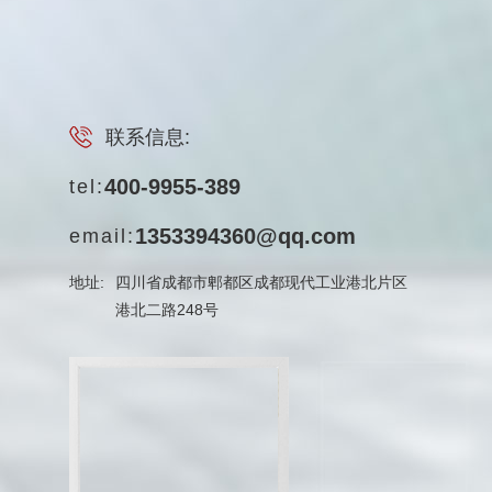
联系信息:
400-9955-389
tel:
1353394360@qq.com
email:
地址:
四川省成都市郫都区成都现代工业港北片区
港北二路248号