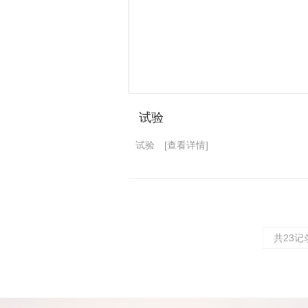
试验
试验
[查看详情]
共23记