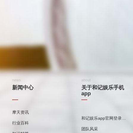
news
about
新闻中心
关于和记娱乐手机
app
摩天资讯
和记娱乐app官网登录的简介
行业百科
团队风采