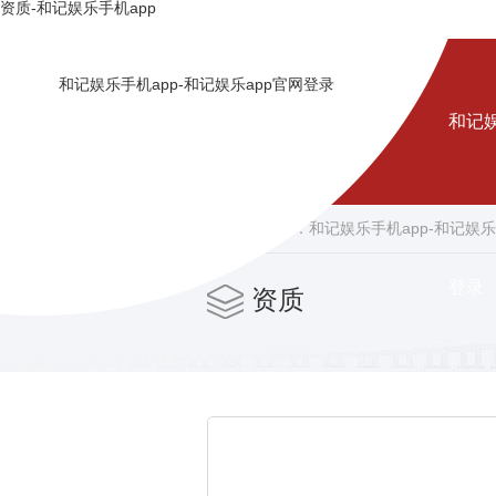
资质-和记娱乐手机app
和记娱乐手机app-和记娱乐app官网登录
和记娱
当前位置：
和记娱乐手机app-和记娱乐
登录
资质