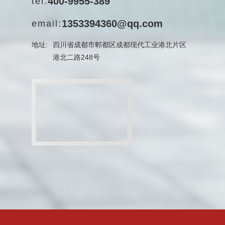
400-9955-389
tel:
1353394360@qq.com
email:
地址:
四川省成都市郫都区成都现代工业港北片区
港北二路248号