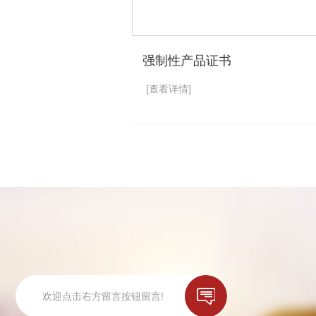
强制性产品证书
[查看详情]
欢迎点击右方留言按钮留言!