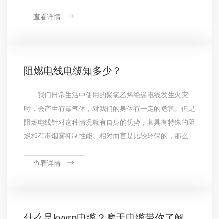
径小于国家标准的算非标吗？前不久，权威机构cqc出具
的一份报告，引发了行业的关注，此报告也解答了这个困
查看详情
扰很多人的问题，有了这份报
阻燃电线电缆知多少？
我们日常生活中使用的聚氯乙烯绝缘电线发生火灾
时，会产生有毒气体，对我们的身体有一定的危害。但是
阻燃电线针对这种情况就有自身的优势，其具有特殊的阻
燃和有毒烟雾抑制性能。相对而言是比较环保的，那么阻
燃电线电缆具有如此性能与其材质是有一定关系的。阻燃
电线电缆具有特殊的阻燃、低发烟和有毒烟雾抑制性能，
查看详情
除了需要的属性为694:1
什么是kvvrp电缆？摩天电缆带你了解