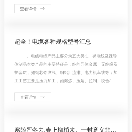
区消防科技工作者、消防专业工作者和消防科研、教学、
企业、中介组织等单位自愿组成的学术性、行业性、公益
查看详情
性的社会团体。会议介
超全！电缆各种规格型号汇总
一、电线电缆产品主要分为五大类:1、裸电线及裸导
体制品本类产品的主要特征是：纯的导体金属，无绝缘及
护套层，如钢芯铝绞线、铜铝汇流排、电力机车线等；加
工工艺主要是压力加工，如熔炼、压延、拉制、绞合/紧
压绞合等；产品主要用在城郊、农村、用户主线、开关柜
等。2、电力电缆本类产品主要特征是：在导体外挤(绕)
查看详情
包绝缘层，如架空绝缘
寒随严冬去,春上柳梢来。一封意义非凡的感谢信