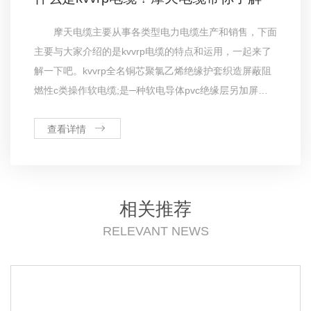
摩天电缆主要从事各类型电力电缆生产和销售，下面
主要与大家介绍的是kvvrp电缆的特点和运用，一起来了
解一下吧。kvvrp全名铜芯聚氯乙烯绝缘护套织造屏蔽阻
燃性c类操作软电缆;是─种软电导体pvc绝缘层另加屏蔽
层和pvc护套的电缆，运用于有移动信号干扰较大的场
所。额定电流450/750v，线芯常见电缆型号为2-24芯，
查看详情
根
相关推荐
RELEVANT NEWS