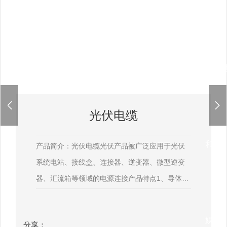
app-
光伏电缆
和记
产品简介：光伏电缆光伏产品被广泛应用于光伏
系统电站、接线盒、连接器、逆变器、微型逆变
器、汇流箱等领域的电源连接产品特点1、导体导
体采用高导电率镀锡铜导体，该导体具有良好的
导电能力、耐腐蚀性能强，易焊接等优点2、绝
娱乐
分享：
缘、护套绝缘、护套均采用具有耐紫外线、耐臭