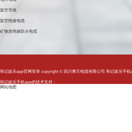
架空导线
架空绝缘电缆
矿物质绝缘防火电缆
和记娱乐app官网登录 copyright © 四川摩天电缆有限公司 和记娱
和记娱乐手机app的技术支持：
网站地图