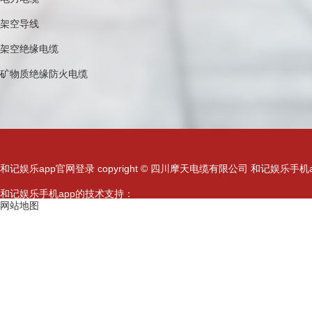
架空导线
架空绝缘电缆
矿物质绝缘防火电缆
和记娱乐app官网登录 copyright © 四川摩天电缆有限公司 和记娱
和记娱乐手机app的技术支持：
网站地图