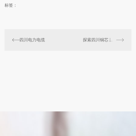
标签：
四川电力电缆
探索四川铜芯电力电缆的市场前景