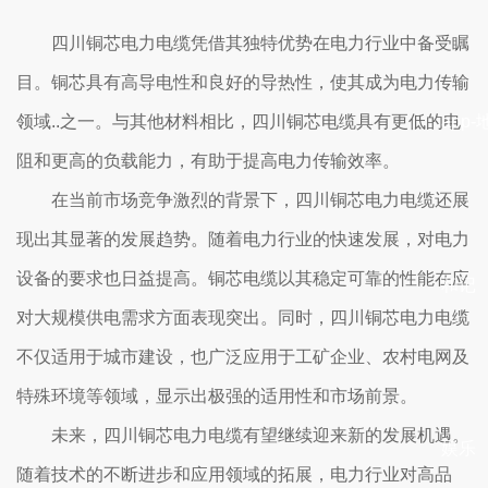
四川铜芯电力电缆凭借其独特优势在电力行业中备受瞩
目。铜芯具有高导电性和良好的导热性，使其成为电力传输
领域..之一。与其他材料相比，四川铜芯电缆具有更低的电
app-
阻和更高的负载能力，有助于提高电力传输效率。
在当前市场竞争激烈的背景下，四川铜芯电力电缆还展
现出其显著的发展趋势。随着电力行业的快速发展，对电力
设备的要求也日益提高。铜芯电缆以其稳定可靠的性能在应
和记
对大规模供电需求方面表现突出。同时，四川铜芯电力电缆
不仅适用于城市建设，也广泛应用于工矿企业、农村电网及
特殊环境等领域，显示出极强的适用性和市场前景。
未来，四川铜芯电力电缆有望继续迎来新的发展机遇。
娱乐
随着技术的不断进步和应用领域的拓展，电力行业对高品