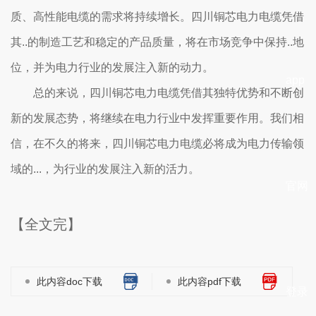
质、高性能电缆的需求将持续增长。四川铜芯电力电缆凭借
其..的制造工艺和稳定的产品质量，将在市场竞争中保持..地
位，并为电力行业的发展注入新的动力。
app
总的来说，四川铜芯电力电缆凭借其独特优势和不断创
新的发展态势，将继续在电力行业中发挥重要作用。我们相
信，在不久的将来，四川铜芯电力电缆必将成为电力传输领
域的...，为行业的发展注入新的活力。
官网
【全文完】
此内容doc下载
此内容pdf下载
登录