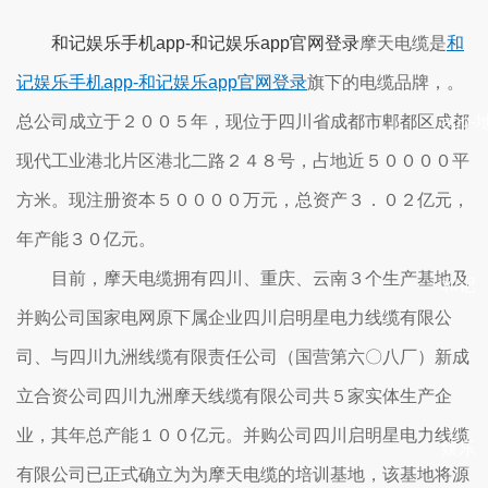
和记娱乐手机app-和记娱乐app官网登录
摩天电缆是
和
记娱乐手机app-和记娱乐app官网登录
旗下的电缆品牌，。
总公司成立于２００５年，现位于四川省成都市郫都区成都
app-
现代工业港北片区港北二路２４８号，占地近５００００平
方米。现注册资本５００００万元，总资产３．０２亿元，
年产能３０亿元。
目前，摩天电缆拥有四川、重庆、云南３个生产基地及
和记
并购公司国家电网原下属企业四川启明星电力线缆有限公
司、与四川九洲线缆有限责任公司（国营第六〇八厂）新成
立合资公司四川九洲摩天线缆有限公司共５家实体生产企
业，其年总产能１００亿元。并购公司四川启明星电力线缆
娱乐
有限公司已正式确立为为摩天电缆的培训基地，该基地将源