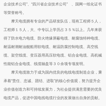
企业技术公司”、“四川省企业技术公司” 、国网一纸化证书
等荣誉称号。
摩天电缆拥有专业的产品研发队伍，现有工程师５人，
工程师１５人，大、中专以上学历占３５％以上。几年来获
得了防水电力电缆、防火绝缘屏蔽电缆、耐腐蚀特种电缆、
耐温耐潮耐油舰船用软电缆、耐温防腐控制电缆、高空线
缆、架空线缆、变压器用高压软电缆、铝合金电缆、高机械
性能铝合金电缆、线缆轴盘等３０余项专项发明。
摩天电缆致力于成为国内优良的电线电缆制造企业，秉
承着“责任、忠诚、团结、进取”的核心价值观，努力提升企
业价值创造力和可持续发展力，为社会提供满意需要的优良
电缆产品，促进中国电线电缆行业的发展做出自身的贡献。