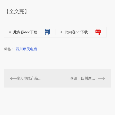
【全文完】
此内容doc下载
此内容pdf下载
标签：
四川摩天电缆
摩天电缆产品简介
喜讯：四川摩天电缆有限公司设备部员工肖逢春荣获2023郫都区第七届青年职工技能大赛三等奖！