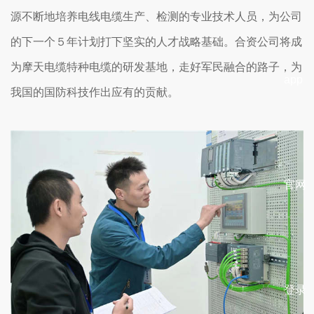
源不断地培养电线电缆生产、检测的专业技术人员，为公司
的下一个５年计划打下坚实的人才战略基础。合资公司将成
为摩天电缆特种电缆的研发基地，走好军民融合的路子，为
app
我国的国防科技作出应有的贡献。
官网
登录