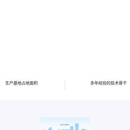
㎡
人
生产基地占地面积
多年经验的技术骨干