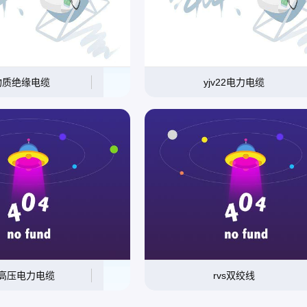
物质绝缘电缆
yjv22电力电缆
高压电力电缆
rvs双绞线