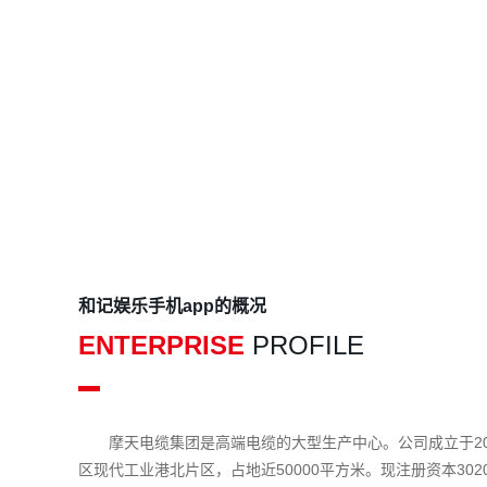
国家高新技术企业
和记娱乐手机app的概况
ENTERPRISE
PROFILE
摩天电缆集团是高端电缆的大型生产中心。公司成立于20
区现代工业港北片区，占地近50000平方米。现注册资本3020