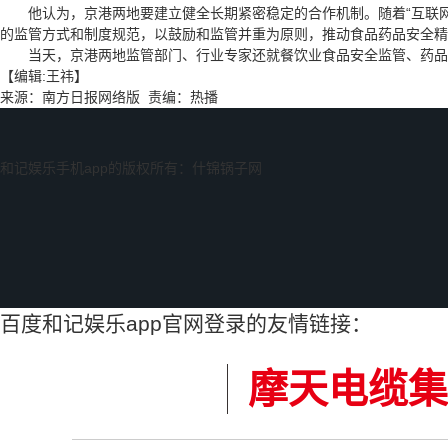
他认为，京港两地要建立健全长期紧密稳定的合作机制。随着“互联网 
的监管方式和制度规范，以鼓励和监管并重为原则，推动食品药品安全精
当天，京港两地监管部门、行业专家还就餐饮业食品安全监管、药品注
【编辑:王祎】
来源：南方日报网络版 责编：热播
和记娱乐手机app的版权所有：什锦锅子网
百度和记娱乐app官网登录的友情链接：
摩天电缆集