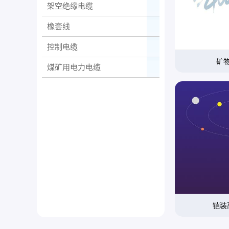
架空绝缘电缆
橡套线
控制电缆
矿
煤矿用电力电缆
铠装