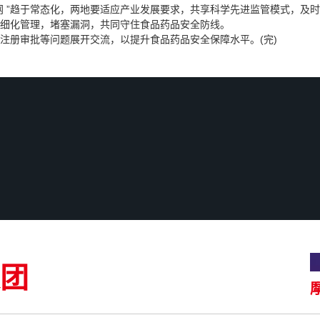
”趋于常态化，两地要适应产业发展要求，共享科学先进监管模式，及时
细化管理，堵塞漏洞，共同守住食品药品安全防线。
册审批等问题展开交流，以提升食品药品安全保障水平。(完)
团