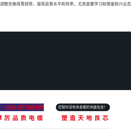
调整完善政策规章，提高监管水平和效率，尤其是要学习和借鉴新兴业态
028-87788998
您暂时没有未查看的询盘信息！
摩厉品质电缆 塑造天地良芯