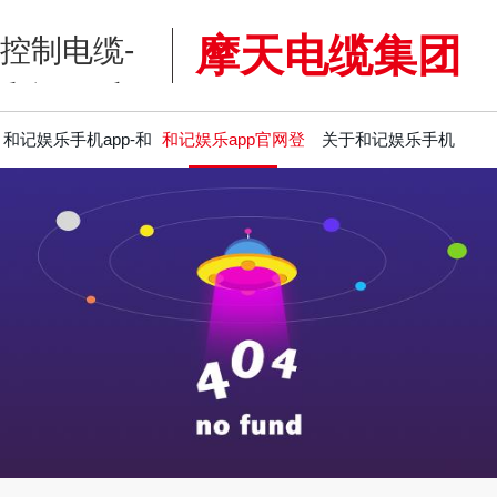
摩天电缆集团
控制电缆-
和记娱乐
手机app
和记娱乐手机app-和
和记娱乐app官网登
关于和记娱乐手机
记娱乐app官网登录
录的产品中心
app