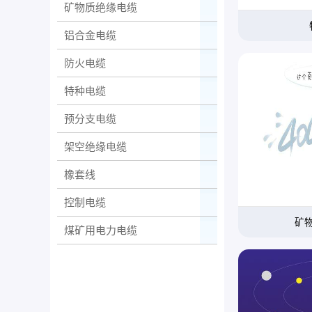
矿物质绝缘电缆
铝合金电缆
防火电缆
特种电缆
预分支电缆
架空绝缘电缆
橡套线
控制电缆
矿
煤矿用电力电缆