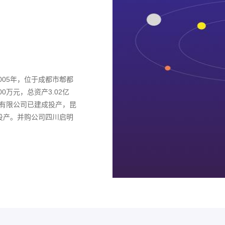
05年，位于成都市郫都
0万元，总资产3.02亿
缆有限公司已建成投产，昆
投产。并购公司四川启明
，该基地将源源不断地培
计划打下坚实的人才战略
电缆，其主要产品有稀土高