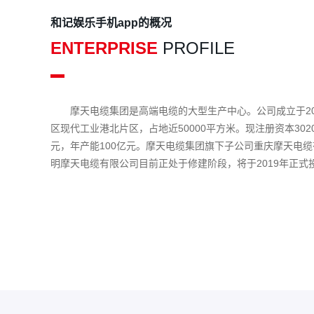
和记娱乐手机app的概况
ENTERPRISE
PROFILE
摩天电缆集团是高端电缆的大型生产中心。公司成立于20
区现代工业港北片区，占地近50000平方米。现注册资本3020
元，年产能100亿元。摩天电缆集团旗下子公司重庆摩天电
明摩天电缆有限公司目前正处于修建阶段，将于2019年正式
星电力线缆有限公司已正式调整为摩天电缆集团的培训基地
养电线电缆生产、检测的专业技术人员，为公司的下一个5年
基础。摩天电缆集团专业生产“摩天牌”35kv及以下各种电线
铁铝合金电力电缆、防火电力电缆、普通电力电缆、变频电...