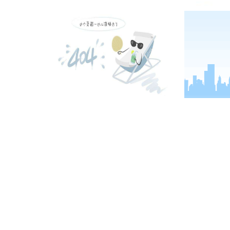
国家高新技术企业