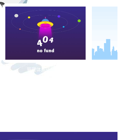
管理体系认证证书
国家强制性产品