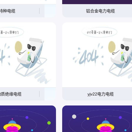
特种电缆
铝合金电力电缆
物质绝缘电缆
yjv22电力电缆