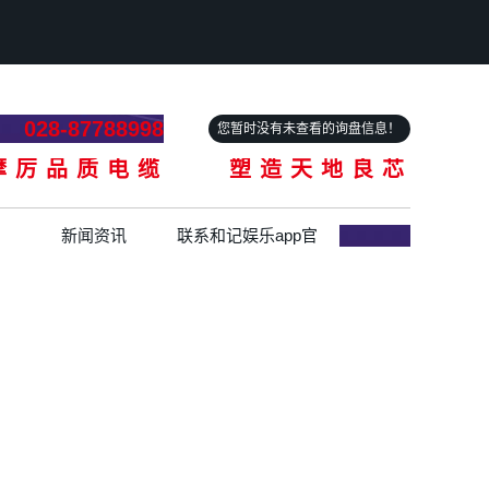
028-87788998
您暂时没有未查看的询盘信息！
摩厉品质电缆 塑造天地良芯
新闻资讯
联系和记娱乐app官
网登录