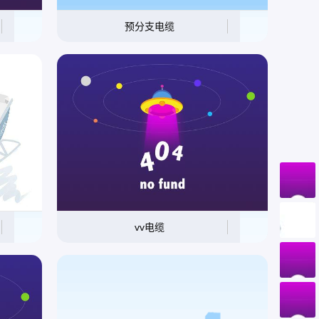
预分支电缆
vv电缆