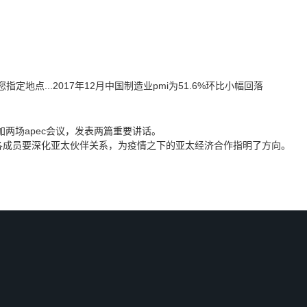
地点...2017年12月中国制造业pmi为51.6%环比小幅回落
两场apec会议，发表两篇重要讲话。
各成员要深化亚太伙伴关系，为疫情之下的亚太经济合作指明了方向。