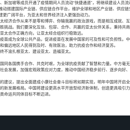
、新加坡等成员开通了疫情期间人员流动“快捷通道”，将继续建设人员
，推动搭建国际产业链、供应链合作平台，维护全球和地区产业链、供应
搭建更广阔平台，为亚太和世界经济注入更强劲动力。
经济合作从来不是零和博弈、你输我赢的政治游戏，而是相互成就、互利
胜挑战。我们要深化互信、包容、合作、共赢的亚太伙伴关系，秉持共商
亚太合作正确方向，让亚太经合组织行稳致远。
苗成为全球公共产品，促进疫苗在发展中国家的可及性和可负担性。中方
和偏远地区人民得到及时、有效医治，助力抗疫合作和经济复苏。
终不渝扎根亚太、建设亚太、造福亚太。
同各国携手合作、共克时艰，为全球抗疫贡献了智慧和力量。中方毫无
社会发展，加强宏观政策应对力度，推动中国经济稳步前行、逐步向好、不
建议，提出全面建成小康社会奋斗目标将如期实现，明年中国将开启全
的新发展格局。中国将建设更高水平开放型经济新体制，创造更具吸引力
类命运共同体目标不断迈进。