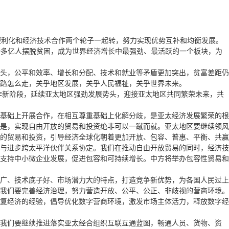
利化和经济技术合作两个轮子一起转，努力实现优势互补和均衡发展。
10多亿人摆脱贫困，成为世界经济增长中最强劲、最活跃的一个板块，为
头，公平和效率、增长和分配、技术和就业等矛盾更加突出，贫富差距仍
路怎么走，关乎地区发展，关乎人民福祉，关乎世界未来。
作新阶段，延续亚太地区强劲发展势头，迎接亚太地区共同繁荣未来，共
基础上开展合作，在相互尊重基础上化解分歧，是亚太经济发展繁荣的根
是，实现自由开放的贸易和投资绝非可以一蹴而就。亚太地区要继续领风
的贸易和投资，引导经济全球化朝着更加开放、包容、普惠、平衡、共赢
与进步跨太平洋伙伴关系协定。我们在推动自由开放贸易的同时，经济技
支持中小微企业发展，促进包容和可持续增长。中方将举办包容性贸易和
广、技术底子好、市场潜力大的特点，打造竞争新优势，为各国人民过上
我们要完善经济治理，努力营造开放、公平、公正、非歧视的营商环境。
复经济的经验，倡导优化数字营商环境，激发市场主体活力，释放数字经
我们要继续推进落实亚太经合组织互联互通蓝图，畅通人员、货物、资