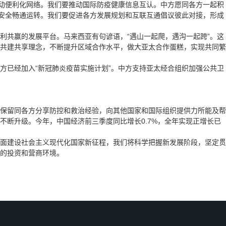
流动便利化网络。我们要推动国际防疫健康信息互认。中方愿同各方一起积
链安全畅通运转。我们要促进各方发展规划和互联互通倡议彼此对接，形成
共赢的发展平台。马来西亚有句谚语，“遇山一起爬，遇沟一起跨”。这
共建共享理念，不断提升区域合作水平，做大亚太合作蛋糕，实现共同繁
已经加入“新冠肺炎疫苗实施计划”。中方支持亚太经合组织加强公共卫
保留同各方分享防控和救治经验，向其他国家和国际组织提供力所能及帮
断升级。今年，中国经济前三季度同比增长0.7%，全年实现正增长已
面建设社会主义现代化国家新征程，我们将科学把握新发展阶段，坚定贯
的投资和营商环境。