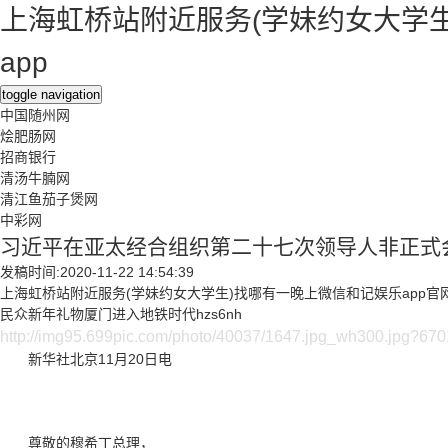
上海虹桥站附近服务(学妹约女大学生
app
toggle navigation
中国随州网
烩肥肠网
招商银行
清汤牛腩网
清江鱼茄子煲网
中彩网
习近平在亚太经合组织第二十七次领导人非正式
发稿时间:2020-11-22 14:54:39
上海虹桥站附近服务(学妹约女大学生)找哪有一晚上微信和记娱乐app官网登录
民众新年礼物厦门进入地铁时代hzs6nh
http://img95.699pic.com/photo/40037/1647.jpg_wh300.jpg?67
新华社北京11月20日电
尊敬的穆希丁总理，