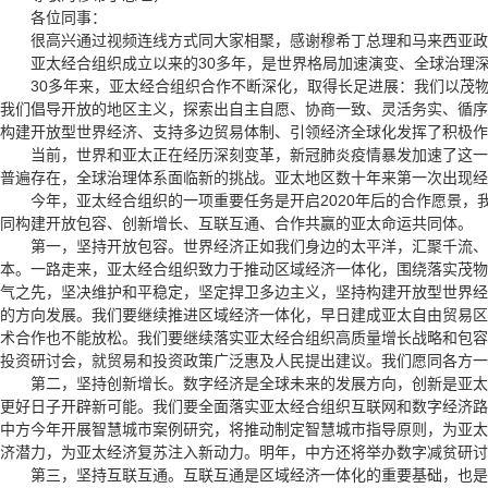
各位同事：
很高兴通过视频连线方式同大家相聚，感谢穆希丁总理和马来西亚政
亚太经合组织成立以来的30多年，是世界格局加速演变、全球治理深刻
30多年来，亚太经合组织合作不断深化，取得长足进展：我们以茂物
我们倡导开放的地区主义，探索出自主自愿、协商一致、灵活务实、循序渐
构建开放型世界经济、支持多边贸易体制、引领经济全球化发挥了积极作
当前，世界和亚太正在经历深刻变革，新冠肺炎疫情暴发加速了这一趋
普遍存在，全球治理体系面临新的挑战。亚太地区数十年来第一次出现经
今年，亚太经合组织的一项重要任务是开启2020年后的合作愿景，
同构建开放包容、创新增长、互联互通、合作共赢的亚太命运共同体。
第一，坚持开放包容。世界经济正如我们身边的太平洋，汇聚千流、连
本。一路走来，亚太经合组织致力于推动区域经济一体化，围绕落实茂物
气之先，坚决维护和平稳定，坚定捍卫多边主义，坚持构建开放型世界经
的方向发展。我们要继续推进区域经济一体化，早日建成亚太自由贸易区
术合作也不能放松。我们要继续落实亚太经合组织高质量增长战略和包容
投资研讨会，就贸易和投资政策广泛惠及人民提出建议。我们愿同各方一
第二，坚持创新增长。数字经济是全球未来的发展方向，创新是亚太经
更好日子开辟新可能。我们要全面落实亚太经合组织互联网和数字经济路
中方今年开展智慧城市案例研究，将推动制定智慧城市指导原则，为亚太
济潜力，为亚太经济复苏注入新动力。明年，中方还将举办数字减贫研讨
第三，坚持互联互通。互联互通是区域经济一体化的重要基础，也是实