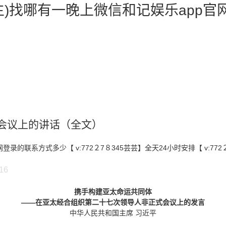
)找哪有一晚上微信和记娱乐app官
会议上的讲话（全文）
的联系方式多少【 v:772２7８345芸芸】全天24小时安排【 v:77
016
携手构建亚太命运共同体
——在亚太经合组织第二十七次领导人非正式会议上的发言
中华人民共和国主席 习近平