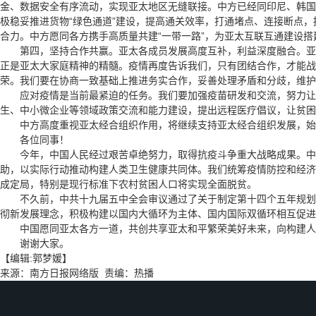
金、数据安全有序流动，实现亚太地区无缝联接。中方已经同印尼、韩国
极稳妥推进货物“绿色通道”建设，提高通关效率，打通堵点、连接断点
合力。中方愿同各方携手高质量共建“一带一路”，为亚太互联互通建设
第四，坚持合作共赢。亚太各成员发展高度互补，利益深度融合。亚太
正是亚太大家庭精神的精髓。疫情再度告诉我们，只有团结合作，才能战
荣。我们要在协商一致基础上推进务实合作，妥善处理矛盾和分歧，维护
应对疫情是当前最紧迫的任务。我们要加强疫苗研发和交流，努力让疫
生、中小微企业等领域政策交流和能力建设，提出远程医疗倡议，让贫困
中方高度重视亚太经合组织作用，将继续支持亚太经合组织发展，始
各位同事！
今年，中国人民经过艰苦卓绝努力，取得抗疫斗争重大战略成果。中国
助，以实际行动推动构建人类卫生健康共同体。我们统筹疫情防控和经济
成定局，特别是现行标准下农村贫困人口将实现全面脱贫。
不久前，中共十九届五中全会审议通过了关于制定第十四个五年规划的
彻新发展理念，积极构建以国内大循环为主体、国内国际双循环相互促进
中国愿同亚太各方一道，共创共享亚太和平繁荣美好未来，向构建人
谢谢大家。
【编辑:郭梦媛】
来源：南方日报网络版 责编：热播