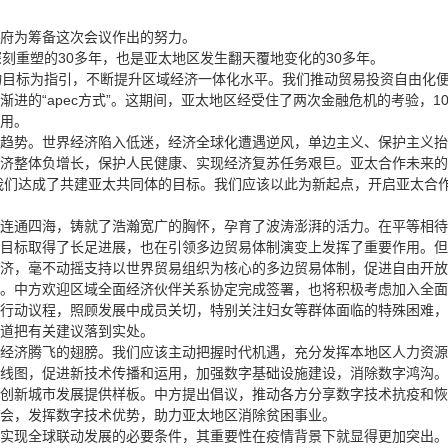
府为筹备这次会议作出的努力。
重塑的30多年，也是亚太地区发生翻天覆地变化的30多年。
目标为指引，不断提升区域经济一体化水平。我们推动贸易投资自由化便
进的“apec方式”。这期间，亚太地区经受住了两次金融危机的考验，
用。
势。世界经济陷入低迷，经济全球化遭遇逆风，单边主义、保护主义抬
济整体负增长，保护人民健康、实现经济复苏任务艰巨。亚太合作未来的
我们达成了共建亚太共同体的目标。我们应该以此为新起点，开启亚太合
通四海，铸就了浩瀚宽广的胸怀，孕育了波涛澎湃的活力。在平等相待
目标取得了长足进展，也在引领多边贸易体制演变上发挥了重要作用。但
济，毫不动摇支持以世界贸易组织为核心的多边贸易体制，促进自由开放
。中方欢迎区域全面经济伙伴关系协定完成签署，也将积极考虑加入全面
行动议程，照顾发展中成员关切，特别关注妇女等群体面临的特殊困难，
道把有关建议落到实处。
济腾飞的翅膀。我们应该主动把握时代机遇，充分发挥本地区人力资源
线图，促进新技术传播和运用，加强数字基础设施建设，消除数字鸿沟。
创新城市发展提供样板。中方提出倡议，推动各方分享数字技术抗疫和恢
会，发挥数字技术优势，助力亚太地区消除贫困事业。
现全球联动发展的必要条件，其重要性在疫情背景下就显得更加突出。