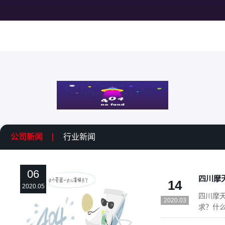
公司新闻
行业新闻
06
14
2020.05
四川摩
2020.03
求？什
资格要