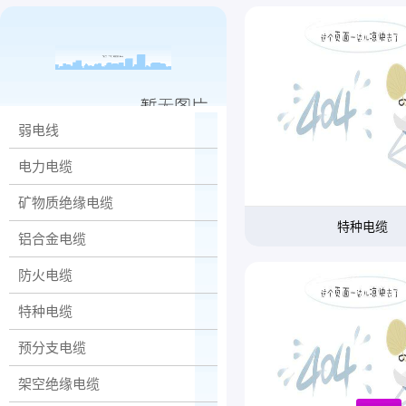
弱电线
电力电缆
矿物质绝缘电缆
特种电缆
铝合金电缆
防火电缆
特种电缆
预分支电缆
架空绝缘电缆