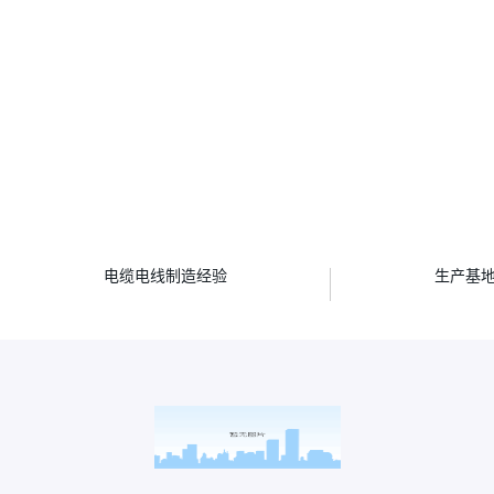
年
电缆电线制造经验
生产基