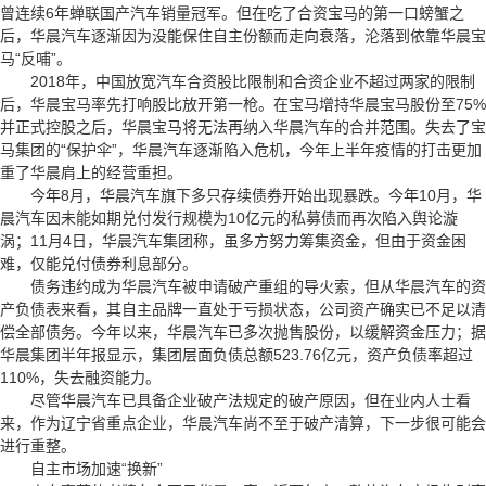
曾连续6年蝉联国产汽车销量冠军。但在吃了合资宝马的第一口螃蟹之
后，华晨汽车逐渐因为没能保住自主份额而走向衰落，沦落到依靠华晨宝
马“反哺”。
2018年，中国放宽汽车合资股比限制和合资企业不超过两家的限制
后，华晨宝马率先打响股比放开第一枪。在宝马增持华晨宝马股份至75%
并正式控股之后，华晨宝马将无法再纳入华晨汽车的合并范围。失去了宝
马集团的“保护伞”，华晨汽车逐渐陷入危机，今年上半年疫情的打击更加
重了华晨肩上的经营重担。
今年8月，华晨汽车旗下多只存续债券开始出现暴跌。今年10月，华
晨汽车因未能如期兑付发行规模为10亿元的私募债而再次陷入舆论漩
涡；11月4日，华晨汽车集团称，虽多方努力筹集资金，但由于资金困
难，仅能兑付债券利息部分。
债务违约成为华晨汽车被申请破产重组的导火索，但从华晨汽车的资
产负债表来看，其自主品牌一直处于亏损状态，公司资产确实已不足以清
偿全部债务。今年以来，华晨汽车已多次抛售股份，以缓解资金压力；据
华晨集团半年报显示，集团层面负债总额523.76亿元，资产负债率超过
110%，失去融资能力。
尽管华晨汽车已具备企业破产法规定的破产原因，但在业内人士看
来，作为辽宁省重点企业，华晨汽车尚不至于破产清算，下一步很可能会
进行重整。
自主市场加速“换新”