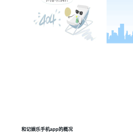
国家高新技术企业
和记娱乐手机app的概况