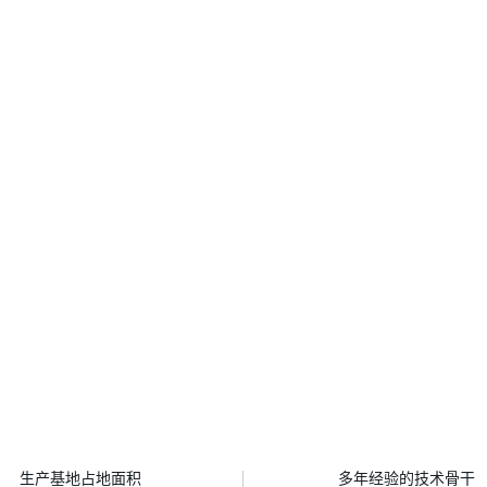
㎡
人
生产基地占地面积
多年经验的技术骨干