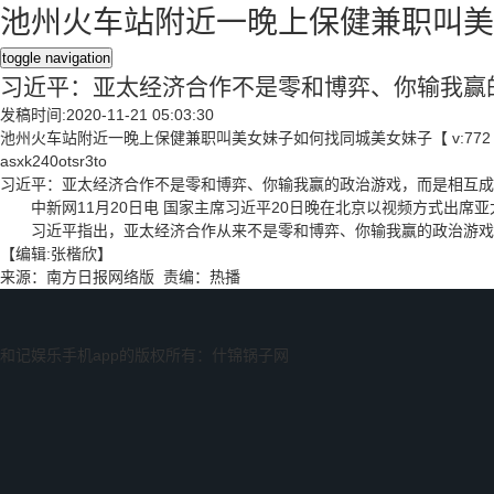
池州火车站附近一晚上保健兼职叫美
toggle navigation
习近平：亚太经济合作不是零和博弈、你输我赢
发稿时间:2020-11-21 05:03:30
池州火车站附近一晚上保健兼职叫美女妹子如何找同城美女妹子【 v:772２
asxk240otsr3to
习近平：亚太经济合作不是零和博弈、你输我赢的政治游戏，而是相互成
中新网11月20日电 国家主席习近平20日晚在北京以视频方式出席
习近平指出，亚太经济合作从来不是零和博弈、你输我赢的政治游戏，
【编辑:张楷欣】
来源：南方日报网络版 责编：热播
和记娱乐手机app的版权所有：什锦锅子网