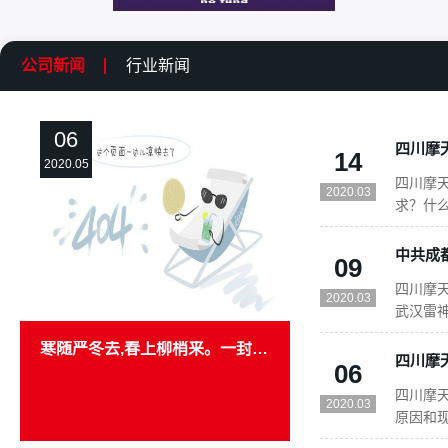
公司新闻
行业新闻
06
14
2020.05
四川摩
2020.03
求？什
资格要
资格要求
09
市场准入
四川摩天
法”。前
2020.03
武汉雷神
下军令
寒随严冬去,春上柳梢来。一封意义非凡的感谢信
奋战，1
06
批货物
四川摩
山医院的
2020.03
原因和
选配模