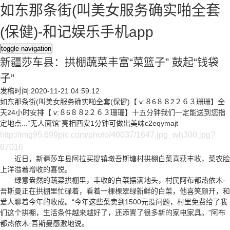
如东那条街(叫美女服务确实啪全套
(保健)-和记娱乐手机app
toggle navigation
新疆莎车县：拱棚蔬菜丰富“菜篮子” 鼓起“钱袋
子”
发稿时间:2020-11-21 04:59:12
如东那条街(叫美女服务确实啪全套(保健)【 v:８6８８2２６３珊珊】全
天24小时安排【 v:８6８８2２６３珊珊】十五分钟我们一定能送到您指
定地点...“无人面馆”亮相西安1分钟可做出美味c2eqymajt
http://img95.699pic.com/photo/40037/1647.jpg_wh300.jpg?
67016
近日，新疆莎车县阿拉买提镇墩吾斯塘村拱棚白菜喜获丰收，菜农脸
上洋溢着增收的喜悦。
绿意盎然的蔬菜拱棚里，丰收的白菜摆满地头，村民阿布都热依木·
吾斯曼正在拱棚里忙碌着，看着一棵棵翠绿新鲜的白菜，他喜笑颜开，和
爱人聊着今年的收成。“今年这些菜卖到1500元没问题，村里免费给了我
们这个拱棚，生活条件越来越好了，还添置了很多新的家电家具。”阿布
都热依木·吾斯曼感激地说。