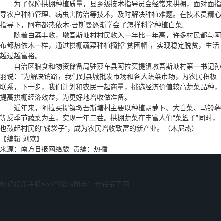
为了保障拱棚种植质量，县乡级技术指导员会经常来拱棚，面对面指
导农户种植管理、病虫害防治等技术，及时解决种植难题。在技术员精心
指导下，阿布都热依木·吾斯曼逐渐学会了怎样科学种植白菜。
随着白菜丰收，墩吾斯塘村村民收入一年比一年高，许多村民都与阿
布都热依木一样，通过拱棚蔬菜种植摘掉“贫困帽”，实现稳定脱贫，生活
越过越富裕。
自治区粮食和物资储备局驻莎车县阿拉买提镇墩吾斯塘村第一书记孙
羽说：“为解决销路，我们到县城批发市场和各大蔬菜市场，为农民积极
联系，下一步，我们计划和农民一起商量，挑选经济价值较高蔬菜品种，
提高拱棚经济效益，为更好地增收做准备。”
近年来，阿拉买提镇墩吾斯塘村主要以种植胡萝卜、大白菜、马铃薯
等反季节蔬菜为主，实现一年二茬。拱棚蔬菜在丰富人们“菜篮子”同时，
也鼓起村民的“钱袋子”，成为农民增收致富的新产业。（木尼热）
【编辑:刘欢】
来源：南方日报网络版 责编：热播
和记娱乐手机app的版权所有：什锦锅子网