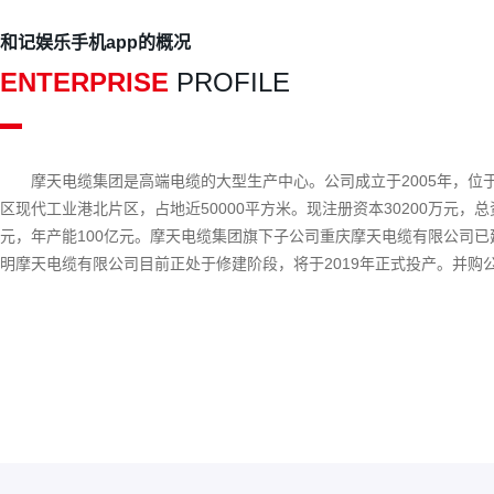
和记娱乐手机app的概况
ENTERPRISE
PROFILE
摩天电缆集团是高端电缆的大型生产中心。公司成立于2005年，位
区现代工业港北片区，占地近50000平方米。现注册资本30200万元，总资
元，年产能100亿元。摩天电缆集团旗下子公司重庆摩天电缆有限公司已
明摩天电缆有限公司目前正处于修建阶段，将于2019年正式投产。并购
星电力线缆有限公司已正式调整为摩天电缆集团的培训基地，该基地将源
养电线电缆生产、检测的专业技术人员，为公司的下一个5年计划打下坚
基础。摩天电缆集团专业生产“摩天牌”35kv及以下各种电线电缆，其主
铁铝合金电力电缆、防火电力电缆、普通电力电缆、变频电...