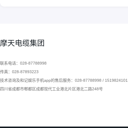
18
力。2
16
加温和
2020.03
四川摩
果。3、
2020.03
进行分
配套行业
电力、
11
及石油
摩天电缆集团
四川摩
切相关,
2020.03
根线？
以是三
四川摩天电缆有限公司告诉您柔性电缆塑化不良的现象以及原因
联系电话：028-87788998
是二根
07
电，它们
传真：028-87893223
四川摩天电缆有限公司告诉您柔性电
四川摩
机转动，
2020.03
技术咨询及和记娱乐手机app的售后服务：028-87788998 / 1519824101
缆塑化不良的现象以及原因？一、柔
涂防火
性电缆排除塑化不良的方法1、选配
四川省成都市郫都区成都现代工业港北片区港北二路248号
以保证
模具时，模套适当小些，加强出胶口
时间内
会形成
的压力。2、要适当地降低螺杆和牵
路。其次
引的速度，使塑料加温和塑化的时间
增长，以提高塑料塑化的效果。3、
按工艺规定控制好...