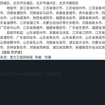
西城区、北京市东城区、北京市通州区、北京市朝阳区
地级市：浙江省湖州市、江苏省宿迁市、江苏省徐州市、江苏省泰州市
市、河南省濮阳市、河南省驻马店市、安徽省宣城市、贵州省遵义市、四
治市、山东省威海市、陕西省咸阳市、福建省龙岩市、湖南省株洲市、湖
东省淄博市、江苏省镇江市、内蒙古自治区鄂尔多斯市、河南省新乡市、
广东省中山市、江苏省南通市、福建省莆田市、广东省东莞市、福建省漳
县级市和县：山东省胶州市、安徽省当涂县、江苏省江阴市、江苏省张
省溧阳市、广东省四会市、山东省寿光市、山东省莱州市、山东省荣成市
云南省腾冲市、山东省乳山市、河南省长垣市、湖北省大冶市、内蒙古自
市、吉林省敦化市、河南省西峡县、湖北省宜都市、新疆维吾尔自治区库
【编辑:郭梦媛】
来源：南方日报网络版 责编：热播
和记娱乐手机app的版权所有：什锦锅子网