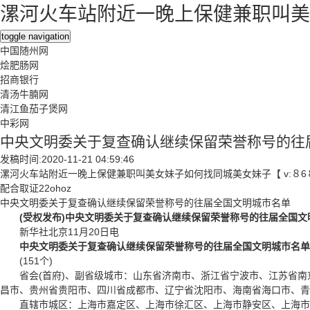
漯河火车站附近一晚上保健兼职叫美
toggle navigation
中国随州网
烩肥肠网
招商银行
清汤牛腩网
清江鱼茄子煲网
中彩网
中央文明委关于复查确认继续保留荣誉称号的往
发稿时间:2020-11-21 04:59:46
漯河火车站附近一晚上保健兼职叫美女妹子如何找同城美女妹子【 v:８6
配合取证22ohoz
中央文明委关于复查确认继续保留荣誉称号的往届全国文明城市名单
(受权发布)中央文明委关于复查确认继续保留荣誉称号的往届全国文
新华社北京11月20日电
中央文明委关于复查确认继续保留荣誉称号的往届全国文明城市名单
(151个)
省会(首府)、副省级城市：山东省济南市、浙江省宁波市、江苏省南
昌市、贵州省贵阳市、四川省成都市、辽宁省沈阳市、海南省海口市、青
直辖市城区：上海市嘉定区、上海市徐汇区、上海市静安区、上海市奉