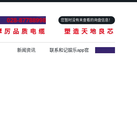
028-87788998
您暂时没有未查看的询盘信息！
摩厉品质电缆 塑造天地良芯
新闻资讯
联系和记娱乐app官
网登录