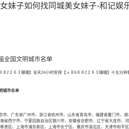
女妹子如何找同城美女妹子-和记娱乐
届全国文明城市名单
８８2２６３珊珊】全天24小时安排【 v:８6８８2２６３珊珊】十五分
明城市名单
京市、广东省广州市、浙江省杭州市、山东省青岛市、福建省厦门市、湖
海省西宁市、宁夏回族自治区银川市、安徽省合肥市、辽宁省大连市、河
贤区、上海市浦东新区、上海市长宁区、重庆市渝北区、天津市和平区