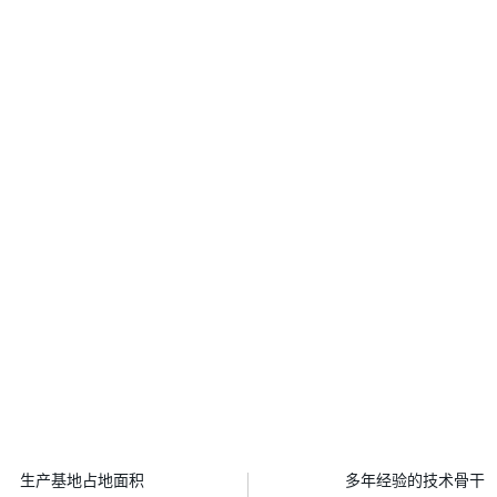
㎡
人
生产基地占地面积
多年经验的技术骨干