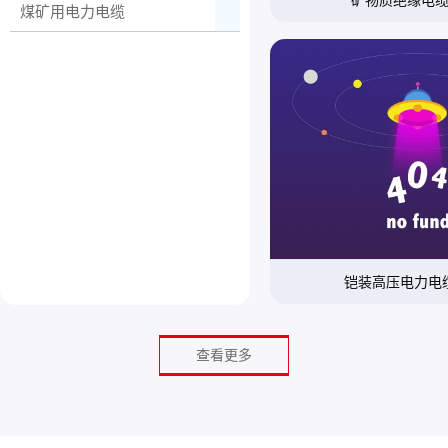
矿物质绝缘电
煤矿用电力电缆
铠装高压电力电
查看更多