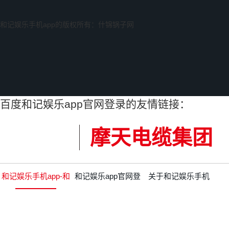
和记娱乐手机app的版权所有：什锦锅子网
百度和记娱乐app官网登录的友情链接：
摩天电缆集团
和记娱乐手机app-和
和记娱乐app官网登
关于和记娱乐手机
记娱乐app官网登录
录的产品中心
app