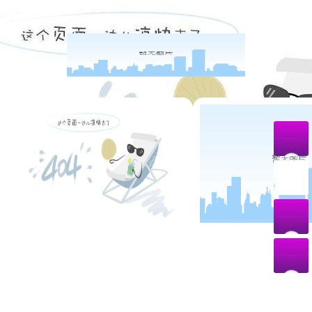
国家高新技术企业
四川名牌产