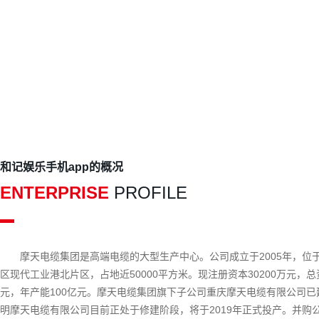
和记娱乐手机app的概况
ENTERPRISE
PROFILE
摩天电缆集团是高端电缆的大型生产中心。公司成立于2005年，位
区现代工业港北片区，占地近50000平方米。现注册资本30200万元，总资
元，年产能100亿元。摩天电缆集团旗下子公司重庆摩天电缆有限公司已
明摩天电缆有限公司目前正处于修建阶段，将于2019年正式投产。并购