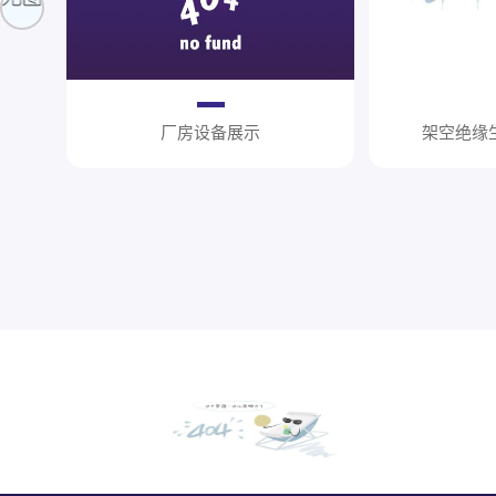
厂房设备展示
架空绝缘
厂房设备展示
绞线生