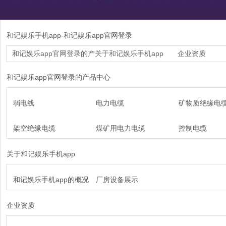
和记娱乐手机app-和记娱乐app官网登录
和记娱乐app官网登录的产品中心
关于和记娱乐手机app
企业资质
和记娱乐app官网登录的产品中心
弱电线
电力电缆
矿物质绝缘电
架空绝缘电缆
煤矿用电力电缆
控制电缆
关于和记娱乐手机app
和记娱乐手机app的概况
厂房设备展示
企业资质