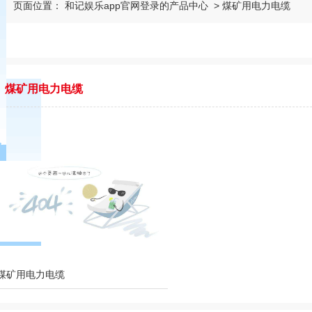
页面位置：
和记娱乐app官网登录的产品中心
>
煤矿用电力电缆
煤矿用电力电缆
煤矿用电力电缆