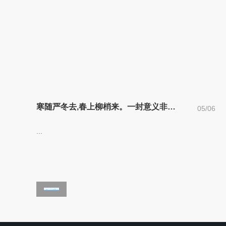
寒随严冬去,春上柳梢来。一封意义非凡的感谢信
05/06
...