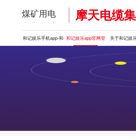
摩天电缆集
煤矿用电
力电缆-和
记娱乐手
和记娱乐手机app-和
和记娱乐app官网登
关于和记娱
机app
记娱乐app官网登录
录的产品中心
app