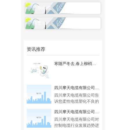
控制电缆
橡套线
资讯推荐
寒随严冬去,春上柳梢来。一封意义非凡的感谢信
四川摩天电缆有限公司告诉您柔性电缆塑化不良的现象以及原因
四川摩天电缆有限公司告
诉您柔性电缆塑化不良的
现象以及原因？一、柔性
四川摩天电缆有限公司对控制电缆行业发展趋势进行分析分享
电缆排除塑化不良的方法
四川摩天电缆有限公司对
1、选配模具时，模套适
控制电缆行业发展趋势进
当小些，加强出胶口的压