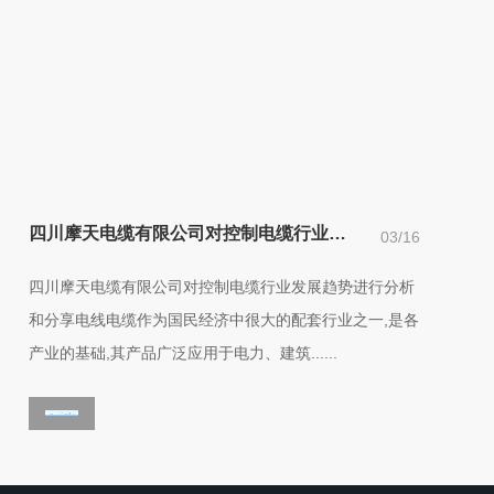
四川摩天电缆有限公司对控制电缆行业发展趋势进行分析分享
03/16
四川摩天电缆有限公司对控制电缆行业发展趋势进行分析
和分享电线电缆作为国民经济中很大的配套行业之一,是各
产业的基础,其产品广泛应用于电力、建筑......