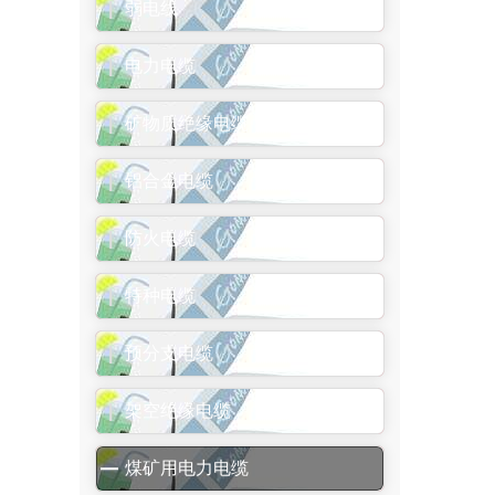
弱电线
电力电缆
矿物质绝缘电缆
铝合金电缆
防火电缆
特种电缆
预分支电缆
架空绝缘电缆
煤矿用电力电缆