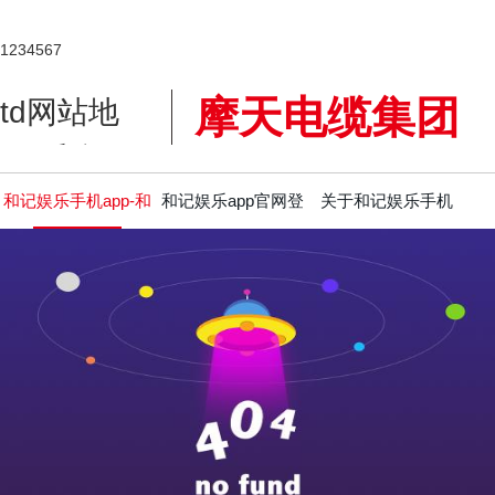
1
2
3
4
5
6
7
摩天电缆集团
td网站地
图 -和记娱
乐手机app
和记娱乐手机app-和
和记娱乐app官网登
关于和记娱乐手机
记娱乐app官网登录
录的产品中心
app