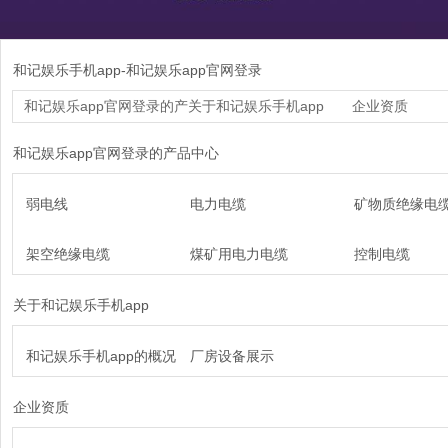
和记娱乐手机app-和记娱乐app官网登录
和记娱乐app官网登录的产品中心
关于和记娱乐手机app
企业资质
和记娱乐app官网登录的产品中心
弱电线
电力电缆
矿物质绝缘电
架空绝缘电缆
煤矿用电力电缆
控制电缆
关于和记娱乐手机app
和记娱乐手机app的概况
厂房设备展示
企业资质