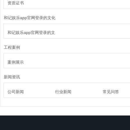
资质证书
和记娱乐app官网登录的文化
和记娱乐app官网登录的文化
工程案例
案例展示
新闻资讯
公司新闻
行业新闻
常见问答