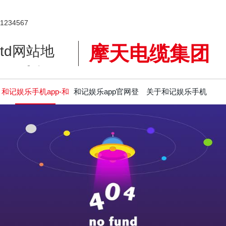
1
2
3
4
5
6
7
摩天电缆集团
td网站地
图 -和记娱
乐手机app
和记娱乐手机app-和
和记娱乐app官网登
关于和记娱乐手机
记娱乐app官网登录
录的产品中心
app