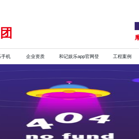
团
乐手机
企业资质
和记娱乐app官网登
工程案例
录的文化