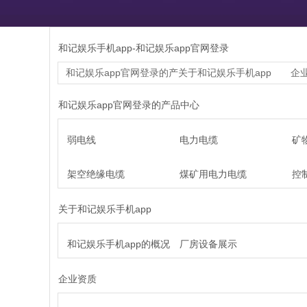
和记娱乐手机app-和记娱乐app官网登录
和记娱乐app官网登录的产品中心
关于和记娱乐手机app
企
和记娱乐app官网登录的产品中心
弱电线
电力电缆
矿
架空绝缘电缆
煤矿用电力电缆
控
关于和记娱乐手机app
和记娱乐手机app的概况
厂房设备展示
企业资质