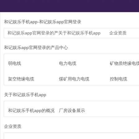
和记娱乐手机app-和记娱乐app官网登录
和记娱乐app官网登录的产品中心
关于和记娱乐手机app
企业资质
和记娱乐app官网登录的产品中心
弱电线
电力电缆
矿物质绝缘电
架空绝缘电缆
煤矿用电力电缆
控制电缆
关于和记娱乐手机app
和记娱乐手机app的概况
厂房设备展示
企业资质