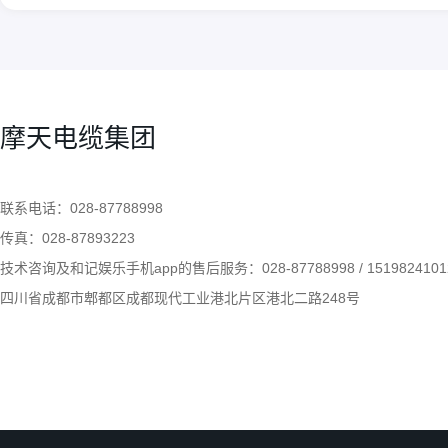
力。2
16
加温和
2020.03
四川摩
果。3、
2020.03
进行分
配套行业
电力、
11
及石油
摩天电缆集团
四川摩
切相关,
2020.03
根线？
以是三
四川摩天电缆有限公司告诉您柔性电缆塑化不良的现象以及原因
联系电话：028-87788998
是二根
07
电，它们
传真：028-87893223
四川摩天电缆有限公司告诉您柔性电
四川摩
机转动，
2020.03
技术咨询及和记娱乐手机app的售后服务：028-87788998 / 1519824101
缆塑化不良的现象以及原因？一、柔
涂防火
性电缆排除塑化不良的方法1、选配
四川省成都市郫都区成都现代工业港北片区港北二路248号
以保证
模具时，模套适当小些，加强出胶口
时间内
会形成
的压力。2、要适当地降低螺杆和牵
路。其次
引的速度，使塑料加温和塑化的时间
增长，以提高塑料塑化的效果。3、
按工艺规定控制好...