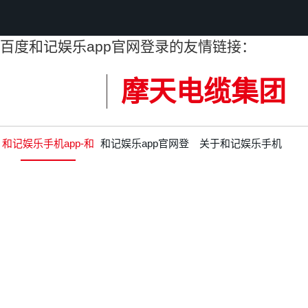
百度和记娱乐app官网登录的友情链接：
摩天电缆集团
和记娱乐手机app-和
和记娱乐app官网登
关于和记娱乐手机
记娱乐app官网登录
录的产品中心
app