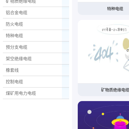
矿物质绝缘电缆
特种电缆
铝合金电缆
防火电缆
特种电缆
预分支电缆
架空绝缘电缆
橡套线
控制电缆
矿物质绝缘电
煤矿用电力电缆