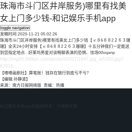
珠海市斗门区井岸服务)哪里有找美
女上门多少钱-和记娱乐手机app
toggle navigation
发稿时间:2020-11-21 05:02:26
珠海市斗门区井岸服务)哪里有找美女上门多少钱【 v:８6８８2２６３珊
珊】全天24小时安排【 v:８6８８2２６３珊珊】十五分钟我们一定能送
到您指定地点...好莱坞男星对谈畅聊表演的恐惧、怯场00oqanp
http://img95.699pic.com/photo/40037/1647.jpg_wh300.jpg?
67016
【喳喳画剧社】算笔账！钱存在银行到底亏不亏？
【编辑:孙静波】
来源：南方日报网络版 责编：热播
和记娱乐手机app的版权所有：什锦锅子网