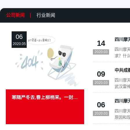
公司新闻
行业新闻
06
14
2020.05
四川摩
2020.03
求？什
资格要
资格要求
09
市场准入
四川摩天
法”。前
2020.03
武汉雷神
下军令
寒随严冬去,春上柳梢来。一封意义非凡的感谢信
奋战，1
06
批货物
四川摩
山医院的
2020.03
原因和
选配模
18