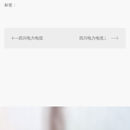
标签：
四川电力电缆
四川电力电缆：助力电力行业发展的关键基础设施