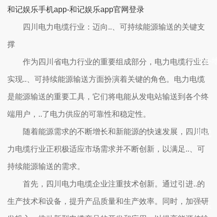
和记娱乐手机app-和记娱乐app官网登录
四川电力电缆行业：迈向..、可持续能源输送的关键支
撑
app-
作为四川省电力行业的重要组成部分，电力电缆行业在
实现..、可持续能源输送方面扮演着关键的角色。电力电缆
是能源输送的重要工具，它们将电能从发电站输送到各个终
端用户，..了电力供应的可靠性和稳定性。
随着能源需求的不断增长和新能源的快速发展，四川电
和记
力电缆行业正积极适应市场需求并不断创新，以满足..、可
持续能源输送的需求。
首先，四川电力电缆企业注重技术创新。通过引进..的
生产技术和设备，提升产品质量和生产效率。同时，加强研
娱乐