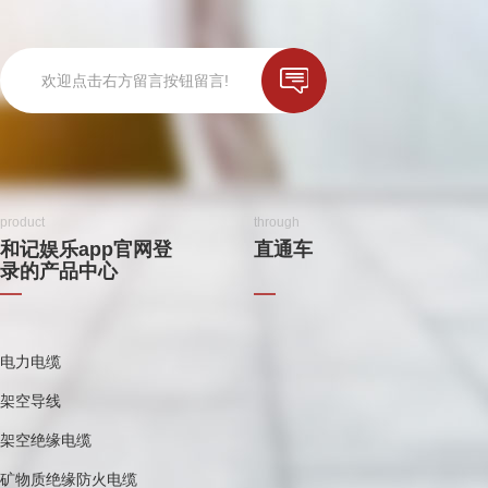
欢迎点击右方留言按钮留言!
product
through
和记娱乐app官网登
直通车
录的产品中心
电力电缆
架空导线
架空绝缘电缆
矿物质绝缘防火电缆