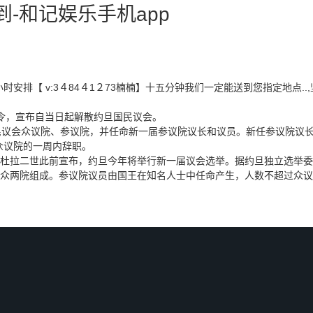
-和记娱乐手机app
24小时安排【 v:3４84４1２73楠楠】十五分钟我们一定能送到您指定地
命令，宣布自当日起解散约旦国民议会。
议会众议院、参议院，并任命新一届参议院议长和议员。新任参议院议长
众议院的一周内辞职。
拉二世此前宣布，约旦今年将举行新一届议会选举。据约旦独立选举委员
两院组成。参议院议员由国王在知名人士中任命产生，人数不超过众议院