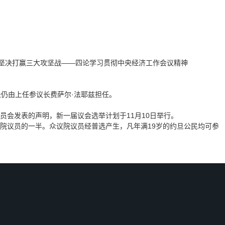
点..,坚决打赢三大攻坚战——四论学习贯彻中央经济工作会议精神
仍由上任参议长费萨尔·法耶兹担任。
会发表的声明，新一届议会选举计划于11月10日举行。
议员的一半。众议院议员经普选产生，凡年满19岁的约旦公民均可参