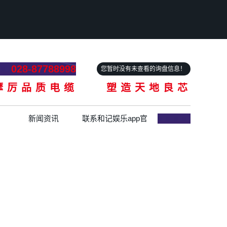
028-87788998
您暂时没有未查看的询盘信息！
摩厉品质电缆 塑造天地良芯
新闻资讯
联系和记娱乐app官
网登录