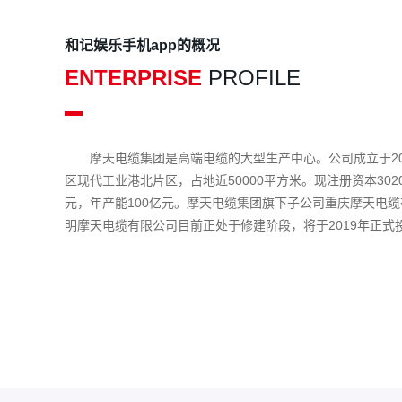
和记娱乐手机app的概况
ENTERPRISE
PROFILE
摩天电缆集团是高端电缆的大型生产中心。公司成立于20
区现代工业港北片区，占地近50000平方米。现注册资本3020
元，年产能100亿元。摩天电缆集团旗下子公司重庆摩天电
明摩天电缆有限公司目前正处于修建阶段，将于2019年正式
星电力线缆有限公司已正式调整为摩天电缆集团的培训基地
养电线电缆生产、检测的专业技术人员，为公司的下一个5年
基础。摩天电缆集团专业生产“摩天牌”35kv及以下各种电线
铁铝合金电力电缆、防火电力电缆、普通电力电缆、变频电...