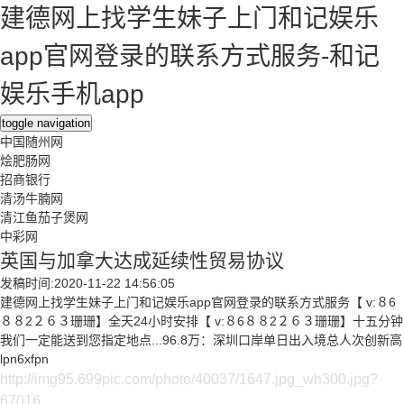
建德网上找学生妹子上门和记娱乐
app官网登录的联系方式服务-和记
娱乐手机app
toggle navigation
中国随州网
烩肥肠网
招商银行
清汤牛腩网
清江鱼茄子煲网
中彩网
英国与加拿大达成延续性贸易协议
发稿时间:2020-11-22 14:56:05
建德网上找学生妹子上门和记娱乐app官网登录的联系方式服务【 v:８6
８８2２６３珊珊】全天24小时安排【 v:８6８８2２６３珊珊】十五分钟
我们一定能送到您指定地点...96.8万：深圳口岸单日出入境总人次创新高
lpn6xfpn
http://img95.699pic.com/photo/40037/1647.jpg_wh300.jpg?
67016