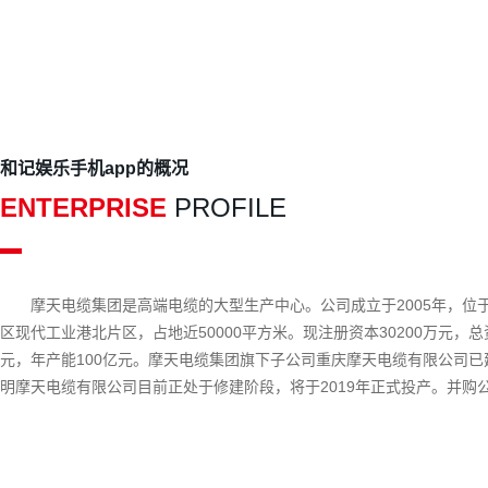
和记娱乐手机app的概况
ENTERPRISE
PROFILE
摩天电缆集团是高端电缆的大型生产中心。公司成立于2005年，位
区现代工业港北片区，占地近50000平方米。现注册资本30200万元，总资
元，年产能100亿元。摩天电缆集团旗下子公司重庆摩天电缆有限公司已
明摩天电缆有限公司目前正处于修建阶段，将于2019年正式投产。并购
星电力线缆有限公司已正式调整为摩天电缆集团的培训基地，该基地将源
养电线电缆生产、检测的专业技术人员，为公司的下一个5年计划打下坚
基础。摩天电缆集团专业生产“摩天牌”35kv及以下各种电线电缆，其主