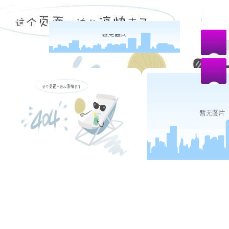
国家高新技术企业
四川名牌产