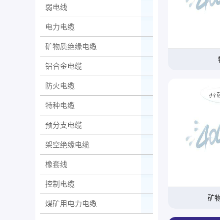
弱电线
电力电缆
矿物质绝缘电缆
铝合金电缆
防火电缆
特种电缆
预分支电缆
架空绝缘电缆
橡套线
控制电缆
矿
煤矿用电力电缆