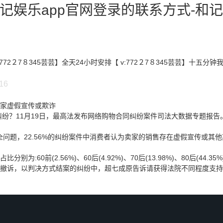
记娱乐app官网登录的联系方式-和记
772２7８345芸芸】全天24小时安排【 v:772２7８345芸芸】十
016
家虚假宣传或欺诈
？11月19日，最高法发布网络购物合同纠纷案件司法大数据专题报告
题，22.56%的纠纷案件中消费者认为卖家的销售存在虚假宣传或其他欺诈
56%)、60后(4.92%)、70后(13.98%)、80后(44.35%)、90
诉，以判决方式结案的纠纷中，超七成原告诉请获得法院不同程度支持