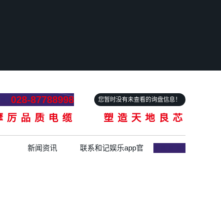
028-87788998
您暂时没有未查看的询盘信息！
摩厉品质电缆 塑造天地良芯
新闻资讯
联系和记娱乐app官
网登录