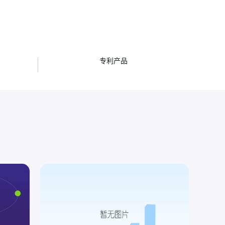
项
专利产品