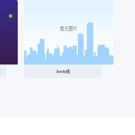
bvvb线