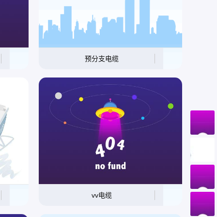
预分支电缆
vv电缆