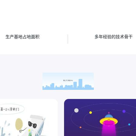
㎡
人
生产基地占地面积
多年经验的技术骨干