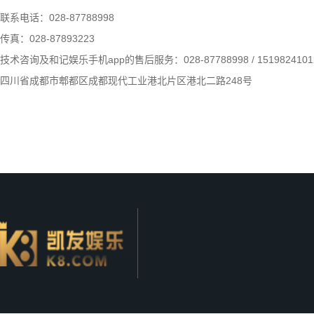
以是三
四川摩天电缆有限公司告诉您柔性电缆塑化不良的现象以及原因
联系电话：028-87788998
是二根
07
电，它们
传真：028-87893223
四川摩天电缆有限公司告诉您柔性电
四川摩
机转动，
2020.03
技术咨询及和记娱乐手机app的售后服务：028-87788998 / 1519824101
缆塑化不良的现象以及原因？一、柔
涂防火
性电缆排除塑化不良的方法1、选配
四川省成都市郫都区成都现代工业港北片区港北二路248号
以保证
模具时，模套适当小些，加强出胶口
时间内
会形成
的压力。2、要适当地降低螺杆和牵
路。其次
引的速度，使塑料加温和塑化的时间
增长，以提高塑料塑化的效果。3、
按工艺规定控制好...
和记娱乐手机app-和记娱乐app官网登录
和记娱乐app官网登录的产
联系和记娱乐app官网登录
和记娱乐手机app的技术支持： 备案号：