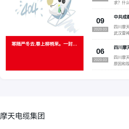
求？什
资格要
资格要求
09
市场准入
四川摩天
法”。前
2020.03
武汉雷神
下军令
寒随严冬去,春上柳梢来。一封意义非凡的感谢信
奋战，1
06
批货物
四川摩
山医院的
2020.03
原因和
选配模
18
力。2
16
加温和
2020.03
四川摩
果。3、
2020.03
进行分
配套行业
电力、
11
及石油
摩天电缆集团
四川摩
切相关,
2020.03
根线？