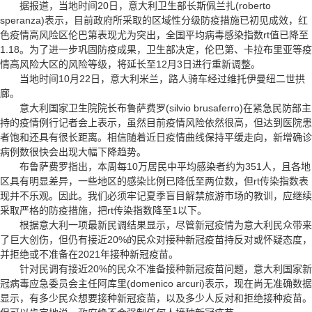
据报道，当地时间20日，意大利卫生部长斯佩兰扎(roberto
speranza)表示，目前政府所采取的区域性分级防疫措施已初见成效，红
色疫情高风险区伦巴第表现尤为突出，全国平均病毒感染指数rt值已降至
1.18。为了进一步巩固防疫成果，卫生部决定，伦巴第、卡拉布里亚等疫
情高风险大区的风险等级，将延长至12月3日进行重新调整。
当地时间10月22日，意大利米兰，路人骑车经过维托伊曼纽二世拱
廊。
意大利国家卫生院院长布鲁萨费罗(silvio brusaferro)在紧急民防部主
持的疫情例行记者会上表示，虽然目前疫情风险依然很高，但达到医院患
者饱和还具有很长距离。相信随着近日疫情曲线保持平缓走向，新增确诊
病例数很快会出现大幅下降趋势。
布鲁萨费罗指出，本周每10万居民中平均感染者约为351人，且各地
区具有明显差异，一些地区的感染比例已降低至两位数，但rt传染指数表
现并不乐观。因此。我们必须牢记夏季盲目解禁旅游市场的教训，应继续
采取严格的防疫措施，把rt传染指数降至1以下。
根据意大利一项最新民调结果显示，尽管新冠疫情为意大利民众带来
了巨大创伤，但仍有接近20%的民众对接种新冠疫苗持反对或怀疑态度，
并拒绝或不准备在2021年接种新冠疫苗。
针对民调有接近20%的民众不准备接种新冠疫苗问题，意大利国家新
冠病毒应急委员会主任阿库里(domenico arcuri)表示，现在尚无准确数据
显示，有多少民众想要接种新冠疫苗，以及多少人反对和拒绝接种疫苗。