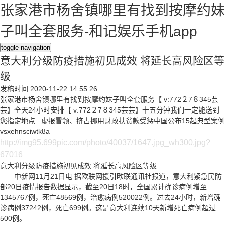
张家港市杨舍镇哪里有找到按摩约妹
子叫全套服务-和记娱乐手机app
toggle navigation
意大利分级防疫措施初见成效 将延长高风险区等
级
发稿时间:2020-11-22 14:55:26
张家港市杨舍镇哪里有找到按摩约妹子叫全套服务【 v:772２7８345芸
芸】全天24小时安排【 v:772２7８345芸芸】十五分钟我们一定能送到
您指定地点...虚报冒领、挤占挪用财政扶贫款受惩中国公布15起典型案例
vsxehnsciwtk8a
http://img95.699pic.com/photo/40037/1647.jpg_wh300.jpg?
67016
意大利分级防疫措施初见成效 将延长高风险区等级
中新网11月21日电 据欧联网援引欧联通讯社报道，意大利紧急民防
部20日疫情报告数据显示，截至20日18时，全国累计确诊病例增至
1345767例，死亡48569例，治愈病例520022例。过去24小时，新增确
诊病例37242例，死亡699例。这是意大利连续10天新增死亡病例超过
500例。