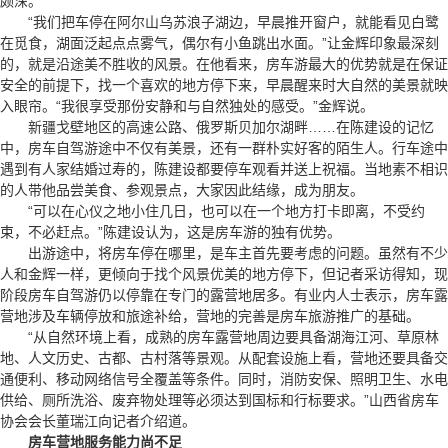
颇深。
“我们把车停在阿尔山乌苏浪子湖边，早晨推开窗户，就能看见白鹭
在觅食，湖面泛起点点雾气，偶尔有小鱼跳出水面。”让金辉印象最深刻
的，就是沿途美不胜收的风景。在他看来，房车游最大的优势就是在保证
安全的前提下，找一个喜欢的地方停下来，早晨醒来时大自然的美景就映
入眼帘。“我很享受那份安静和与自然独处的感受。”金辉说。
新疆戈壁地区的高速公路、俄罗斯贝加尔湖畔……在陈建设的记忆
中，房车自驾游途中不仅有美景，还有一群朴实好客的陌生人。行车途中
遇到有人家结婚过寿的，陈建设都要停车观看并送上祝福。当地素不相识
的人带他品尝美食、参观景点，大家因此结缘，成为朋友。
“可以在心仪之地小住几日，也可以在一个地方打卡即离，不受约
束，不必赶点。”陈建设认为，这是房车游的独有优势。
出游途中，将房车停在哪里，是车主首先要考虑的问题。虽然有不少
人和金辉一样，更倾向于找个风景优美的地方停下，但记者采访得知，现
阶段房车自驾游仍以停靠在专门的露营地居多。有业内人士表示，房车露
营地涉及车辆停放和旅途补给，营地的完善是房车旅游推广的基础。
“从自然环境上看，成熟的房车露营地周边要具备湖海江河、草原林
地、人文历史、古都、古村落等景观。从配套设施上看，营地还要具备交
通便利、移动网络信号全覆盖等条件。同时，消防安保、照明卫生、水电
供给、厕所洗浴、废弃物处理等必须达到国标和行标要求。”山西省房车
协会会长董瑞江向记者介绍道。
房车营地服务能力尚不足