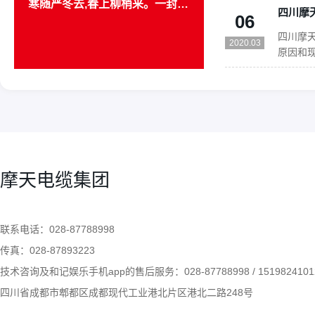
寒随严冬去,春上柳梢来。一封意义非凡的感谢信
奋战，1
06
批货物
四川摩
山医院的
2020.03
原因和
选配模
18
力。2
16
加温和
2020.03
四川摩
果。3、
2020.03
进行分
配套行业
电力、
11
及石油
摩天电缆集团
四川摩
切相关,
2020.03
根线？
以是三
四川摩天电缆有限公司告诉您柔性电缆塑化不良的现象以及原因
联系电话：028-87788998
是二根
07
电，它们
传真：028-87893223
四川摩天电缆有限公司告诉您柔性电
四川摩
机转动，
2020.03
技术咨询及和记娱乐手机app的售后服务：028-87788998 / 1519824101
缆塑化不良的现象以及原因？一、柔
涂防火
性电缆排除塑化不良的方法1、选配
四川省成都市郫都区成都现代工业港北片区港北二路248号
以保证
模具时，模套适当小些，加强出胶口
时间内