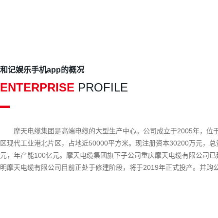
和记娱乐手机app的概况
ENTERPRISE
PROFILE
摩天电缆集团是高端电缆的大型生产中心。公司成立于2005年，位
区现代工业港北片区，占地近50000平方米。现注册资本30200万元，总资
元，年产能100亿元。摩天电缆集团旗下子公司重庆摩天电缆有限公司已
明摩天电缆有限公司目前正处于修建阶段，将于2019年正式投产。并购
星电力线缆有限公司已正式调整为摩天电缆集团的培训基地，该基地将源
养电线电缆生产、检测的专业技术人员，为公司的下一个5年计划打下坚
基础。摩天电缆集团专业生产“摩天牌”35kv及以下各种电线电缆，其主
铁铝合金电力电缆、防火电力电缆、普通电力电缆、变频电...