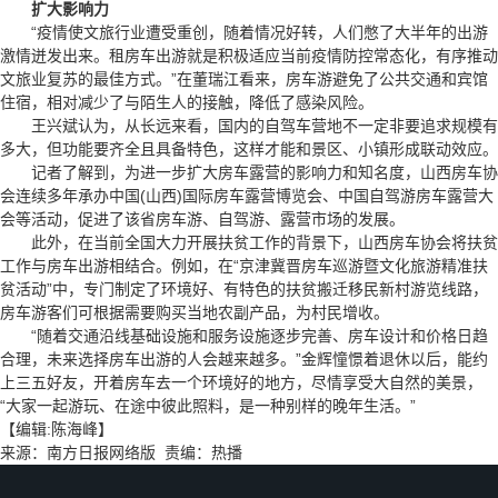
扩大影响力
“疫情使文旅行业遭受重创，随着情况好转，人们憋了大半年的出游
激情迸发出来。租房车出游就是积极适应当前疫情防控常态化，有序推动
文旅业复苏的最佳方式。”在董瑞江看来，房车游避免了公共交通和宾馆
住宿，相对减少了与陌生人的接触，降低了感染风险。
王兴斌认为，从长远来看，国内的自驾车营地不一定非要追求规模有
多大，但功能要齐全且具备特色，这样才能和景区、小镇形成联动效应。
记者了解到，为进一步扩大房车露营的影响力和知名度，山西房车协
会连续多年承办中国(山西)国际房车露营博览会、中国自驾游房车露营大
会等活动，促进了该省房车游、自驾游、露营市场的发展。
此外，在当前全国大力开展扶贫工作的背景下，山西房车协会将扶贫
工作与房车出游相结合。例如，在“京津冀晋房车巡游暨文化旅游精准扶
贫活动”中，专门制定了环境好、有特色的扶贫搬迁移民新村游览线路，
房车游客们可根据需要购买当地农副产品，为村民增收。
“随着交通沿线基础设施和服务设施逐步完善、房车设计和价格日趋
合理，未来选择房车出游的人会越来越多。”金辉憧憬着退休以后，能约
上三五好友，开着房车去一个环境好的地方，尽情享受大自然的美景，
“大家一起游玩、在途中彼此照料，是一种别样的晚年生活。”
【编辑:陈海峰】
来源：南方日报网络版 责编：热播