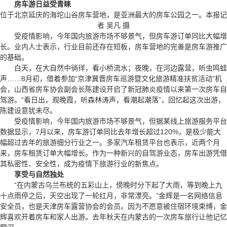
房车游日益受青睐
位于北京延庆的海坨山谷房车营地，是亚洲最大的房车公园之一。本报记
者 吴凡 摄
受疫情影响，今年国内旅游市场不够景气，但房车游订单同比大幅增
长。业内人士表示，行业目前还存在短板，房车营地的完善是房车游推广
的基础。
白天，在大自然中徜徉，看小桥流水；夜晚，在河边露营，听虫鸣蛙
声……8月初，借着参加“京津冀晋房车巡游暨文化旅游精准扶贫活动”机
会，山西省房车协会副会长陈建设开启了新冠肺炎疫情以来第一次房车自
驾游。“看日出，观晚霞，听森林涛声，看潮起潮落”，回忆起这次出游，
陈建设意犹未尽。
受疫情影响，今年国内旅游市场不够景气，但据某线上旅游服务平台
数据显示，7月以来，房车游订单同比去年增长超过120%，是极少能大
幅超过去年的旅游细分行业之一。多家汽车租赁平台也表示，近两个月
来，房车租赁订单大幅增长。作为一种新兴的自驾游业态，房车出游凭借
其私密性、安全性，成为疫情下旅游行业的新焦点。
享受与自然独处
“在内蒙古乌兰布统的五彩山上，傍晚时分下起了大雨，等到晚上九
十点雨停之后，天空出现了一轮红月，非常漂亮。”金辉是一名网络信息
安全员，也是天津房车露营协会的会员。因为不愿意被住宿环境束缚，金
辉喜欢开着房车和家人出游。去年秋天在内蒙古的一次房车旅行让他记忆