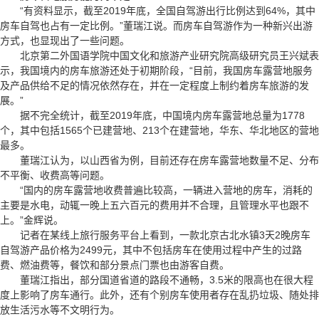
“有资料显示，截至2019年底，全国自驾游出行比例达到64%，其中
房车自驾也占有一定比例。”董瑞江说。而房车自驾游作为一种新兴出游
方式，也显现出了一些问题。
北京第二外国语学院中国文化和旅游产业研究院高级研究员王兴斌表
示，我国境内的房车旅游还处于初期阶段，“目前，我国房车露营地服务
及产品供给不足的情况依然存在，并在一定程度上制约着房车旅游的发
展。”
据不完全统计，截至2019年底，中国境内房车露营地总量为1778
个，其中包括1565个已建营地、213个在建营地，华东、华北地区的营地
最多。
董瑞江认为，以山西省为例，目前还存在房车露营地数量不足、分布
不平衡、收费高等问题。
“国内的房车露营地收费普遍比较高，一辆进入营地的房车，消耗的
主要是水电，动辄一晚上五六百元的费用并不合理，且管理水平也跟不
上。”金辉说。
记者在某线上旅行服务平台上看到，一款北京古北水镇3天2晚房车
自驾游产品价格为2499元，其中不包括房车在使用过程中产生的过路
费、燃油费等，餐饮和部分景点门票也由游客自费。
董瑞江指出，部分国道省道的路段不通畅，3.5米的限高也在很大程
度上影响了房车通行。此外，还有个别房车使用者存在乱扔垃圾、随处排
放生活污水等不文明行为。