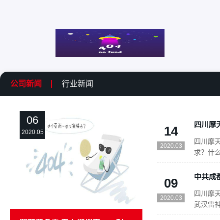
公司新闻
行业新闻
06
14
2020.05
四川摩
2020.03
求？什
资格要
资格要求
09
市场准入
四川摩天
法”。前
2020.03
武汉雷神
下军令