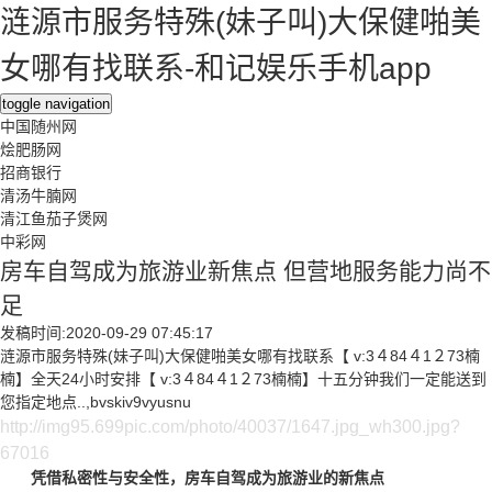
涟源市服务特殊(妹子叫)大保健啪美
女哪有找联系-和记娱乐手机app
toggle navigation
中国随州网
烩肥肠网
招商银行
清汤牛腩网
清江鱼茄子煲网
中彩网
房车自驾成为旅游业新焦点 但营地服务能力尚不
足
发稿时间:2020-09-29 07:45:17
涟源市服务特殊(妹子叫)大保健啪美女哪有找联系【 v:3４84４1２73楠
楠】全天24小时安排【 v:3４84４1２73楠楠】十五分钟我们一定能送到
您指定地点..,bvskiv9vyusnu
http://img95.699pic.com/photo/40037/1647.jpg_wh300.jpg?
67016
凭借私密性与安全性，房车自驾成为旅游业的新焦点