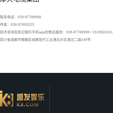
四川摩
切相关,
2020.03
根线？
以是三
四川摩天电缆有限公司告诉您柔性电缆塑化不良的现象以及原因
联系电话：028-87788998
是二根
07
电，它们
传真：028-87893223
四川摩天电缆有限公司告诉您柔性电
四川摩
机转动，
2020.03
技术咨询及和记娱乐手机app的售后服务：028-87788998 / 1519824101
缆塑化不良的现象以及原因？一、柔
涂防火
性电缆排除塑化不良的方法1、选配
四川省成都市郫都区成都现代工业港北片区港北二路248号
以保证
模具时，模套适当小些，加强出胶口
时间内
会形成
的压力。2、要适当地降低螺杆和牵
路。其次
引的速度，使塑料加温和塑化的时间
增长，以提高塑料塑化的效果。3、
按工艺规定控制好...