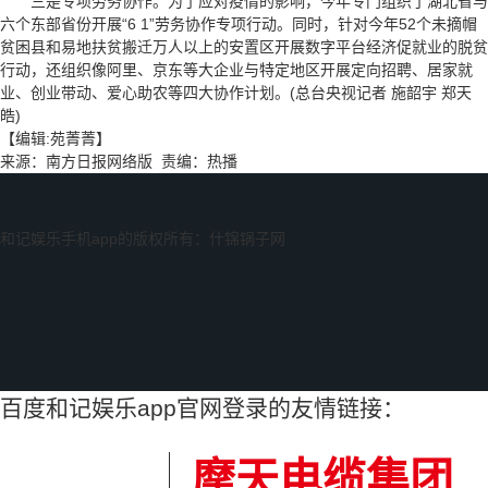
三是专项劳务协作。为了应对疫情的影响，今年专门组织了湖北省与
六个东部省份开展“6 1”劳务协作专项行动。同时，针对今年52个未摘帽
贫困县和易地扶贫搬迁万人以上的安置区开展数字平台经济促就业的脱贫
行动，还组织像阿里、京东等大企业与特定地区开展定向招聘、居家就
业、创业带动、爱心助农等四大协作计划。(总台央视记者 施韶宇 郑天
皓)
【编辑:苑菁菁】
来源：南方日报网络版 责编：热播
和记娱乐手机app的版权所有：什锦锅子网
百度和记娱乐app官网登录的友情链接：
摩天电缆集团