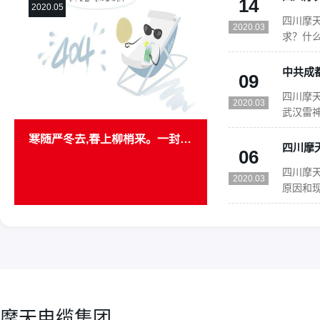
14
2020.05
四川摩
2020.03
求？什
资格要
资格要求
09
市场准入
四川摩天
法”。前
2020.03
武汉雷神
下军令
寒随严冬去,春上柳梢来。一封意义非凡的感谢信
奋战，1
06
批货物
四川摩
山医院的
2020.03
原因和
选配模
18
力。2
16
加温和
2020.03
四川摩
果。3、
2020.03
进行分
配套行业
电力、
11
及石油
摩天电缆集团