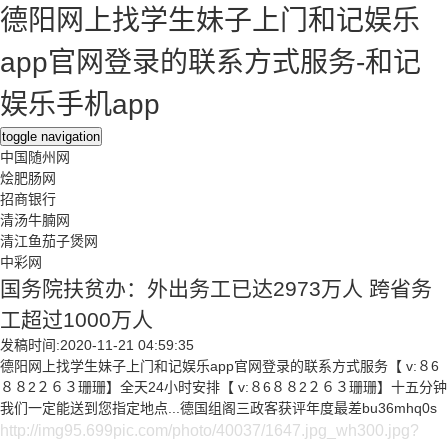
德阳网上找学生妹子上门和记娱乐
app官网登录的联系方式服务-和记
娱乐手机app
toggle navigation
中国随州网
烩肥肠网
招商银行
清汤牛腩网
清江鱼茄子煲网
中彩网
国务院扶贫办：外出务工已达2973万人 跨省务
工超过1000万人
发稿时间:2020-11-21 04:59:35
德阳网上找学生妹子上门和记娱乐app官网登录的联系方式服务【 v:８6
８８2２６３珊珊】全天24小时安排【 v:８6８８2２６３珊珊】十五分钟
我们一定能送到您指定地点...德国组阁三政客获评年度最差bu36mhq0s
http://img95.699pic.com/photo/40037/1647.jpg_wh300.jpg?