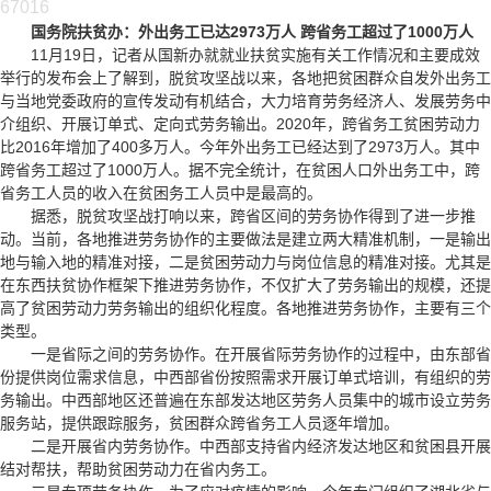
67016
国务院扶贫办：外出务工已达2973万人 跨省务工超过了1000万人
11月19日，记者从国新办就就业扶贫实施有关工作情况和主要成效
举行的发布会上了解到，脱贫攻坚战以来，各地把贫困群众自发外出务工
与当地党委政府的宣传发动有机结合，大力培育劳务经济人、发展劳务中
介组织、开展订单式、定向式劳务输出。2020年，跨省务工贫困劳动力
比2016年增加了400多万人。今年外出务工已经达到了2973万人。其中
跨省务工超过了1000万人。据不完全统计，在贫困人口外出务工中，跨
省务工人员的收入在贫困务工人员中是最高的。
据悉，脱贫攻坚战打响以来，跨省区间的劳务协作得到了进一步推
动。当前，各地推进劳务协作的主要做法是建立两大精准机制，一是输出
地与输入地的精准对接，二是贫困劳动力与岗位信息的精准对接。尤其是
在东西扶贫协作框架下推进劳务协作，不仅扩大了劳务输出的规模，还提
高了贫困劳动力劳务输出的组织化程度。各地推进劳务协作，主要有三个
类型。
一是省际之间的劳务协作。在开展省际劳务协作的过程中，由东部省
份提供岗位需求信息，中西部省份按照需求开展订单式培训，有组织的劳
务输出。中西部地区还普遍在东部发达地区劳务人员集中的城市设立劳务
服务站，提供跟踪服务，贫困群众跨省务工人员逐年增加。
二是开展省内劳务协作。中西部支持省内经济发达地区和贫困县开展
结对帮扶，帮助贫困劳动力在省内务工。