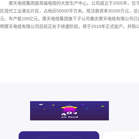
摩天电缆集团是高端电缆的大型生产中心。公司成立于2005年，位
区现代工业港北片区，占地近50000平方米。现注册资本30200万元，总资
元，年产能100亿元。摩天电缆集团旗下子公司重庆摩天电缆有限公司已
明摩天电缆有限公司目前正处于修建阶段，将于2019年正式投产。并购
星电力线缆有限公司已正式调整为摩天电缆集团的培训基地，该基地将源
养电线电缆生产、检测的专业技术人员，为公司的下一个5年计划打下坚
基础。摩天电缆集团专业生产“摩天牌”35kv及以下各种电线电缆，其主
铁铝合金电力电缆、防火电力电缆、普通电力电缆、变频电...