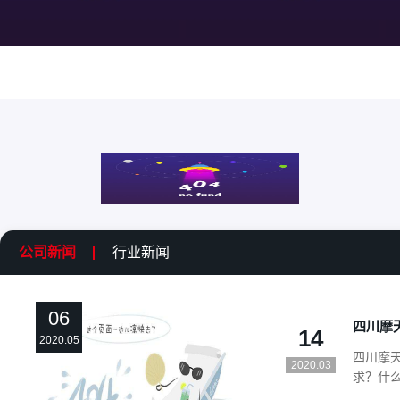
公司新闻
行业新闻
06
14
2020.05
四川摩
2020.03
求？什
资格要