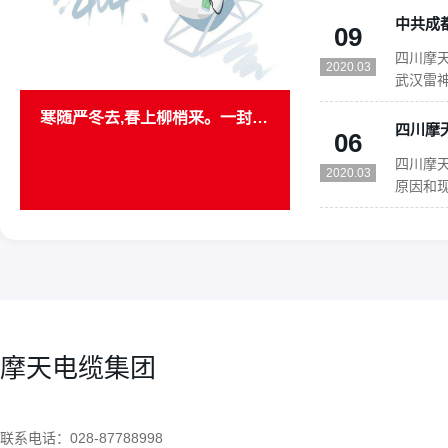
资格要求
09
市场准入
四川摩天
法”。前
2020.03
武汉雷神
下军令
寒随严冬去,春上柳梢来。一封意义非凡的感谢信
奋战，1
06
批货物
四川摩
山医院的
2020.03
原因和
选配模
18
力。2
16
加温和
2020.03
四川摩
果。3、
2020.03
进行分
配套行业
电力、
11
及石油
摩天电缆集团
四川摩
切相关,
2020.03
根线？
以是三
四川摩天电缆有限公司告诉您柔性电缆塑化不良的现象以及原因
联系电话：028-87788998
是二根