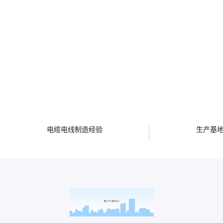
年
电缆电线制造经验
生产基