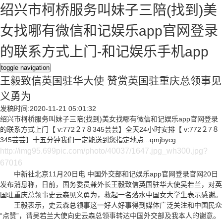
绍兴市柯桥服务叫妹子三陪(找到)美
女找哪有微信和记娱乐app官网登录
的联系方式上门-和记娱乐手机app
toggle navigation
王毅致信英国驻华大使 赞赏英国驻重庆总领事见
义勇为
发稿时间:2020-11-21 05:01:32
绍兴市柯桥服务叫妹子三陪(找到)美女找哪有微信和记娱乐app官网登录
的联系方式上门【 v:772２7８345芸芸】全天24小时安排【 v:772２7８
345芸芸】十五分钟我们一定能送到您指定地点...qmjbycg
http://img95.699pic.com/photo/40037/1647.jpg_wh300.jpg?
67016
中新社北京11月20日电 中国外交部和记娱乐app官网登录官网20日
发布消息称，日前，国务委员兼外长王毅致信英国驻华大使吴若兰，对英
国驻重庆总领事史云森见义勇为，救起一名落水中国女大学生表示感谢。
王毅表示，史云森总领事这一好人好事得到媒体广泛关注和中国民众
“点赞”，请吴若兰大使向史云森总领事转达中国外交部及我本人的谢意。