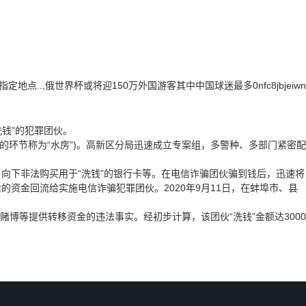
点..,俄世界杯或将迎150万外国游客其中中国球迷最多0nfc8jbjeiwn
钱”的犯罪团伙。
的环节称为“水房”)。高新区分局迅速成立专案组，多警种、多部门紧密配
向下非法购买用于“洗钱”的银行卡等。在电信诈骗团伙骗到钱后，迅速将
的资金回流给实施电信诈骗犯罪团伙。2020年9月11日，在蚌埠市、县
博等提供转移资金的违法事实。经初步计算，该团伙“洗钱”金额达3000