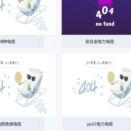
特种电缆
铝合金电力电缆
物质绝缘电缆
yjv22电力电缆