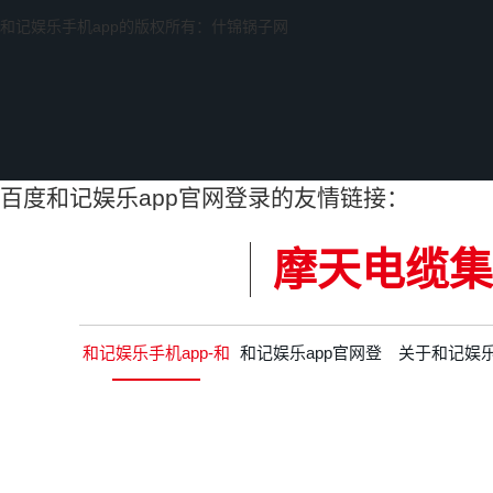
和记娱乐手机app的版权所有：什锦锅子网
百度和记娱乐app官网登录的友情链接：
摩天电缆集
和记娱乐手机app-和
和记娱乐app官网登
关于和记娱
记娱乐app官网登录
录的产品中心
app