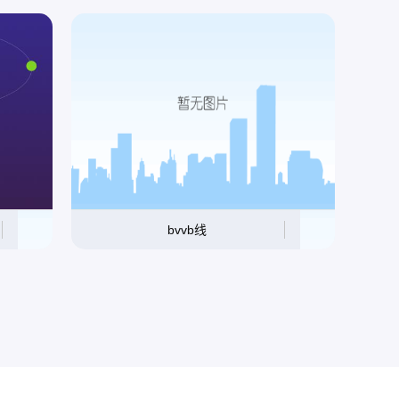
bvvb线