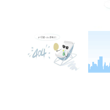
国家高新技术企业