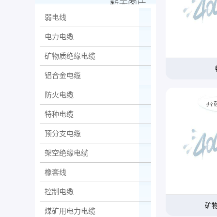
弱电线
电力电缆
矿物质绝缘电缆
铝合金电缆
防火电缆
特种电缆
预分支电缆
架空绝缘电缆
橡套线
控制电缆
矿
煤矿用电力电缆