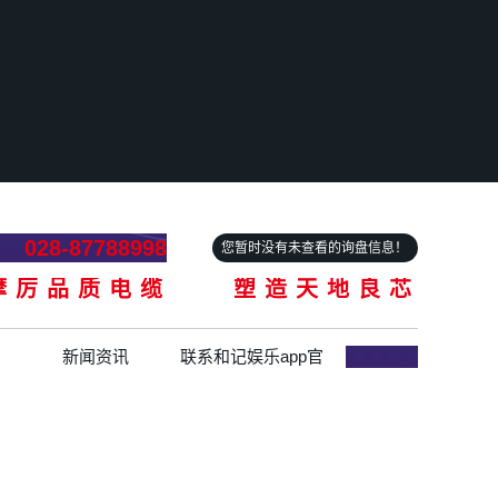
028-87788998
您暂时没有未查看的询盘信息！
摩厉品质电缆 塑造天地良芯
新闻资讯
联系和记娱乐app官
网登录