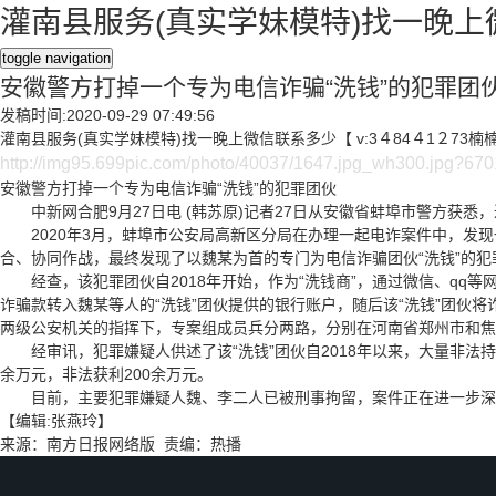
灌南县服务(真实学妹模特)找一晚上
toggle navigation
安徽警方打掉一个专为电信诈骗“洗钱”的犯罪团
发稿时间:2020-09-29 07:49:56
灌南县服务(真实学妹模特)找一晚上微信联系多少【 v:3４84４1２73楠楠】
http://img95.699pic.com/photo/40037/1647.jpg_wh300.jpg?67
安徽警方打掉一个专为电信诈骗“洗钱”的犯罪团伙
中新网合肥9月27日电 (韩苏原)记者27日从安徽省蚌埠市警方获悉
2020年3月，蚌埠市公安局高新区分局在办理一起电诈案件中，发现一
合、协同作战，最终发现了以魏某为首的专门为电信诈骗团伙“洗钱”的犯
经查，该犯罪团伙自2018年开始，作为“洗钱商”，通过微信、qq等
诈骗款转入魏某等人的“洗钱”团伙提供的银行账户，随后该“洗钱”团伙将
两级公安机关的指挥下，专案组成员兵分两路，分别在河南省郑州市和焦
经审讯，犯罪嫌疑人供述了该“洗钱”团伙自2018年以来，大量非法持
余万元，非法获利200余万元。
目前，主要犯罪嫌疑人魏、李二人已被刑事拘留，案件正在进一步深挖
【编辑:张燕玲】
来源：南方日报网络版 责编：热播