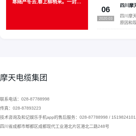
寒随严冬去,春上柳梢来。一封意义非凡的感谢信
奋战，1
06
批货物
四川摩
山医院的
2020.03
原因和
选配模
18
力。2
16
加温和
2020.03
四川摩
果。3、
2020.03
进行分
配套行业
电力、
11
及石油
摩天电缆集团
四川摩
切相关,
2020.03
根线？
以是三
四川摩天电缆有限公司告诉您柔性电缆塑化不良的现象以及原因
联系电话：028-87788998
是二根
07
电，它们
传真：028-87893223
四川摩天电缆有限公司告诉您柔性电
四川摩
机转动，
2020.03
技术咨询及和记娱乐手机app的售后服务：028-87788998 / 1519824101
缆塑化不良的现象以及原因？一、柔
涂防火
性电缆排除塑化不良的方法1、选配
四川省成都市郫都区成都现代工业港北片区港北二路248号
以保证
模具时，模套适当小些，加强出胶口
时间内