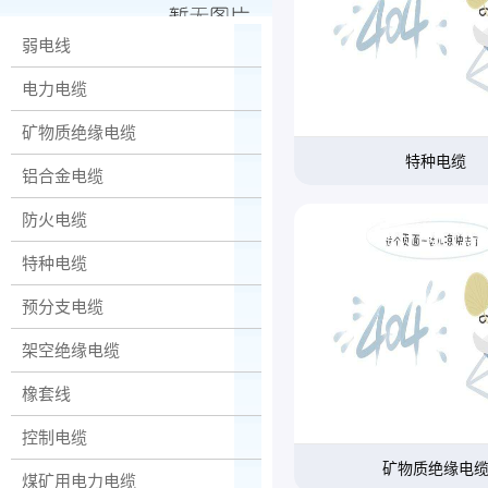
弱电线
电力电缆
矿物质绝缘电缆
特种电缆
铝合金电缆
防火电缆
特种电缆
预分支电缆
架空绝缘电缆
橡套线
控制电缆
矿物质绝缘电
煤矿用电力电缆