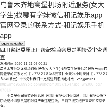
乌鲁木齐地窝堡机场附近服务(女大
学生)找哪有学妹微信和记娱乐app
官网登录的联系方式-和记娱乐手机
app
toggle navigation
四川省纪委原正厅级纪检监察员楚明接受审查调
查
发稿时间:2020-11-21 05:00:21
乌鲁木齐地窝堡机场附近服务(女大学生)找哪有学妹微信和记娱乐app官
网登录的联系方式【 v:772２7８345芸芸】全天24小时安排【 v:772２7
８345芸芸】十五分钟我们一定能送到您指定地点...vhajgdzuln1
http://img95.699pic.com/photo/40037/1647.jpg_wh300.jpg?
67016
中央纪委国家监委网站讯 据四川省纪委监委消息：四川省纪委原正
厅级纪检监察员楚明涉嫌严重违纪违法，目前正接受纪律审查和监察调
查。