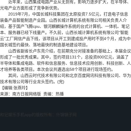
近年来，山西集成电路产业从无到有，影响力逐步扩大，在半导体、
光电产业方面形成了竞争新优势。
2019年7月，中国长城科技集团在太原投资7.5亿元，打造电子信息
装备产品智能制造产业园。山西长城计算机系统有限公司相关负责人介
绍，基于国产飞腾cpu、银河麒麟操作系统的台式计算机、一体机、笔记
本、服务器已经下线量产。不久前，山西长城计算机系统有限公司“智能
云”工厂网信产品下线，该项目从开工到建成投产用时不到4个月，成为中
国长城签约最快、落地最快的制造基地建设项目。
山西省副省长卢东亮介绍，在前期充分对接准备的基础上，本届会议
形成了一批优秀成果。其中，签约项目131个，总投资800亿元，涵盖了
半导体和集成电路、软件和信息服务、信息技术应用创新、科技创新、人
才培养等各类项目。本次会议共遴选出58个项目进行现场签约。
其间，山西云时代技术有限公司和北京百度网讯科技有限公司、华为
技术有限公司等行业龙头签约。(完)
【编辑:张燕玲】
来源：南方日报网络版 责编：热播
和记娱乐手机app的版权所有：什锦锅子网