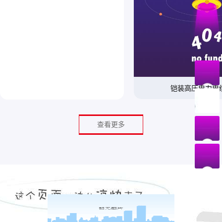
铠装高压电力电
查看更多