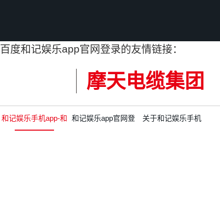
百度和记娱乐app官网登录的友情链接：
摩天电缆集团
和记娱乐手机app-和
和记娱乐app官网登
关于和记娱乐手机
记娱乐app官网登录
录的产品中心
app