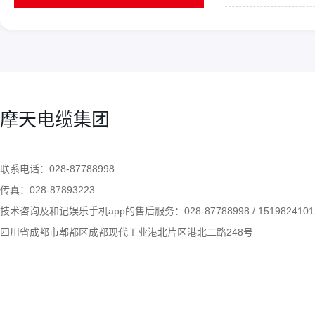
选配模
18
力。2
16
加温和
2020.03
四川摩
果。3、
2020.03
进行分
配套行业
电力、
11
及石油
摩天电缆集团
四川摩
切相关,
2020.03
根线？
以是三
四川摩天电缆有限公司告诉您柔性电缆塑化不良的现象以及原因
联系电话：028-87788998
是二根
07
电，它们
传真：028-87893223
四川摩天电缆有限公司告诉您柔性电
四川摩
机转动，
2020.03
技术咨询及和记娱乐手机app的售后服务：028-87788998 / 1519824101
缆塑化不良的现象以及原因？一、柔
涂防火
性电缆排除塑化不良的方法1、选配
四川省成都市郫都区成都现代工业港北片区港北二路248号
以保证
模具时，模套适当小些，加强出胶口
时间内
会形成
的压力。2、要适当地降低螺杆和牵
路。其次
引的速度，使塑料加温和塑化的时间
增长，以提高塑料塑化的效果。3、