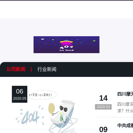
公司新闻
行业新闻
06
14
2020.05
四川摩
2020.03
求？什
资格要
资格要求
09
市场准入