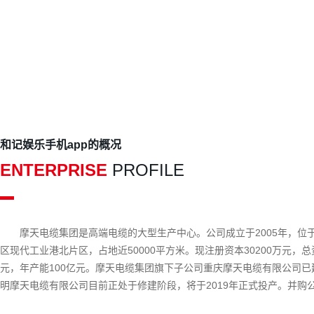
和记娱乐手机app的概况
ENTERPRISE
PROFILE
摩天电缆集团是高端电缆的大型生产中心。公司成立于2005年，位
区现代工业港北片区，占地近50000平方米。现注册资本30200万元，总资
元，年产能100亿元。摩天电缆集团旗下子公司重庆摩天电缆有限公司已
明摩天电缆有限公司目前正处于修建阶段，将于2019年正式投产。并购
星电力线缆有限公司已正式调整为摩天电缆集团的培训基地，该基地将源