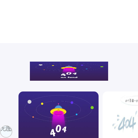
养电线电缆生产、检测的专业技术人员，为公司的下一个5年计划打下坚
基础。摩天电缆集团专业生产“摩天牌”35kv及以下各种电线电缆，其主
铁铝合金电力电缆、防火电力电缆、普通电力电缆、变频电...