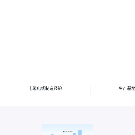
年
电缆电线制造经验
生产基