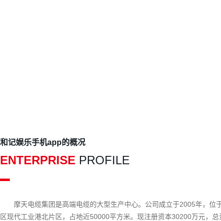
国家高新技术企业
四川名牌产
和记娱乐手机app的概况
ENTERPRISE
PROFILE
摩天电缆集团是高端电缆的大型生产中心。公司成立于2005年，位
区现代工业港北片区，占地近50000平方米。现注册资本30200万元，总资