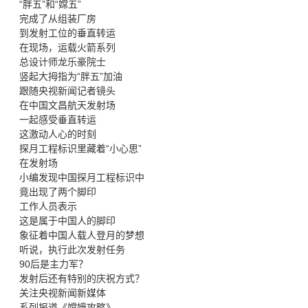
“胖五”和“嫦五”
完成了从组装厂房
到发射工位的垂直转运
在现场，运载火箭系列
总设计师龙乐豪院士
竖起大拇指为“胖五”加油
跟随央视新闻记者镜头
在中国文昌航天发射场
一起感受垂直转运
这激动人心的时刻
探月工程标识里藏着“小心思”
在发射场
小编发现中国探月工程标识中
竟出现了两个脚印
工作人员表示
这是属于中国人的脚印
象征着中国人载人登月的梦想
听说，执行此次发射任务
90后是主力军？
发射后还有特别的庆祝方式？
关注央视新闻新媒体
系列报道《嫦娥攻略》