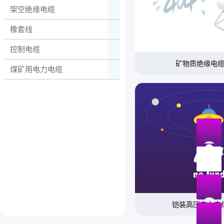
架空绝缘电缆
橡套线
控制电缆
矿物质绝缘电
煤矿用电力电缆
铠装高压电力电