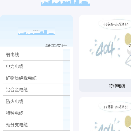
弱电线
电力电缆
矿物质绝缘电缆
特种电缆
铝合金电缆
防火电缆
特种电缆
预分支电缆