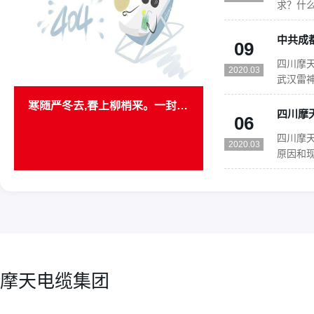
求？什
资格要
资格要求
09
市场准入
四川摩天
法”。前
2020.03
武汉雷神
下军令
寒随严冬去,春上柳梢来。一封意义非凡的感谢信
奋战，1
06
批货物
四川摩
山医院的
2020.03
原因和
选配模
18
力。2
16
加温和
2020.03
四川摩
果。3、
2020.03
进行分
配套行业
电力、
11
及石油
摩天电缆集团
四川摩
切相关,
2020.03
根线？