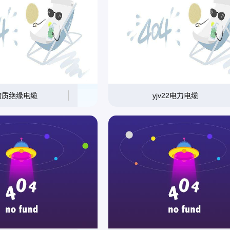
物质绝缘电缆
yjv22电力电缆