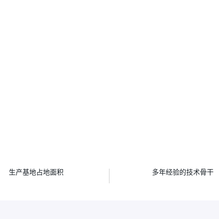
㎡
人
生产基地占地面积
多年经验的技术骨干