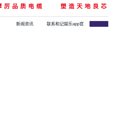
摩厉品质电缆 塑造天地良芯
新闻资讯
联系和记娱乐app官
网登录