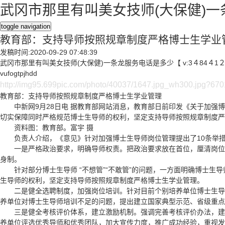
武冈市那里有叫美女技师(大保健)一
toggle navigation
教育部：支持导师按照规章制度严格博士生学业
发稿时间:2020-09-29 07:48:39
武冈市那里有叫美女技师(大保健)一条龙服务电话是多少【 v:3４84４1
vufogtpjhdd
http://img95.699pic.com/photo/40037/1647.jpg_wh300.jpg?67
教育部：支持导师按照规章制度严格博士生学业管理
中新网9月28日电 据教育部网站消息，教育部日前印发《关于加强博
切实保障同时严格规范博士生导师的权利，坚定支持导师按照规章制度严
资料图：教育部。富宇 摄
负责人介绍，《意见》针对加强博士生导师岗位管理提出了10条举措
一是严格政治要求，明确导师权责。把政治要求放在首位，厘清岗位内
身制。
针对部分博士生导师 “不想管”“不敢管”的问题，一方面明确博士生
生导师的权利，坚定支持导师按照规章制度严格博士生学业管理。
二是健全选聘制度，加强岗位培训。针对目前个别培养单位博士生导师
养单位对博士生导师培训不足的问题，提出建立国家典型示范、省级重点
三是健全考核评价体系，建立激励机制。强调完善考核评价办法，建立
养单位评选优秀导师和优秀团队，加大宣传力度，推广成功经验，重视发