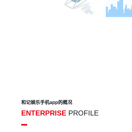
国家高新技术企业
和记娱乐手机app的概况
ENTERPRISE
PROFILE