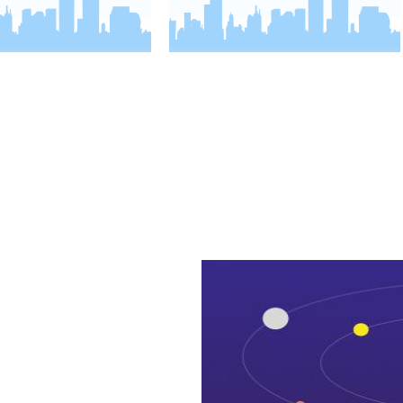
四川名牌产品
四川省企业技术中心