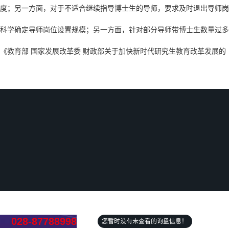
度；另一方面，对于不适合继续指导博士生的导师，要求及时退出导师岗
科学确定导师岗位设置规模；另一方面，针对部分导师带博士生数量过多
教育部 国家发展改革委 财政部关于加快新时代研究生教育改革发展的
028-87788998
您暂时没有未查看的询盘信息！