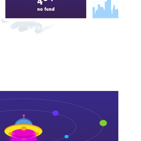
管理体系认证证书
国家强制性产品