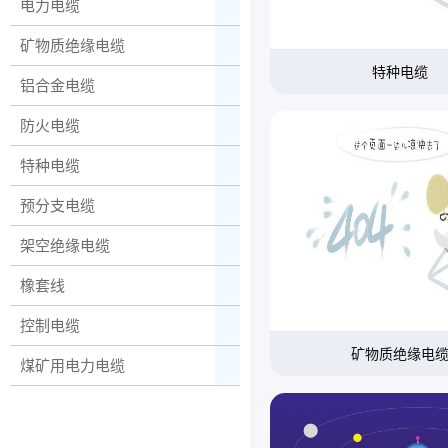
电力电缆
矿物质绝缘电缆
特种电缆
铝合金电缆
防火电缆
特种电缆
预分支电缆
架空绝缘电缆
橡套线
控制电缆
矿物质绝缘电
煤矿用电力电缆