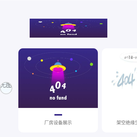
厂房设备展示
架空绝缘