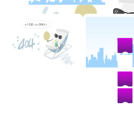
国家高新技术企业
四川名牌产