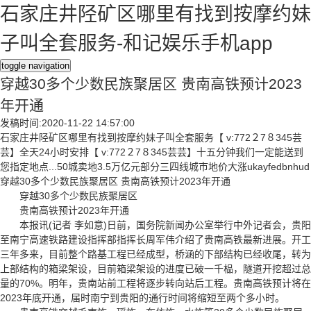
石家庄井陉矿区哪里有找到按摩约妹
子叫全套服务-和记娱乐手机app
toggle navigation
穿越30多个少数民族聚居区 贵南高铁预计2023
年开通
发稿时间:2020-11-22 14:57:00
石家庄井陉矿区哪里有找到按摩约妹子叫全套服务【 v:772２7８345芸
芸】全天24小时安排【 v:772２7８345芸芸】十五分钟我们一定能送到
您指定地点...50城卖地3.5万亿元部分三四线城市地价大涨ukayfedbnhud
穿越30多个少数民族聚居区 贵南高铁预计2023年开通
穿越30多个少数民族聚居区
贵南高铁预计2023年开通
本报讯(记者 李如意)日前，国务院新闻办公室举行中外记者会，贵阳
至南宁高速铁路建设指挥部指挥长周军伟介绍了贵南高铁最新进展。开工
三年多来，目前整个路基工程已经成型，桥涵的下部结构已经收尾，转为
上部结构的箱梁架设，目前箱梁架设的进度已破一千榀，隧道开挖超过总
量的70%。明年，贵南站前工程将逐步转向站后工程。贵南高铁预计将在
2023年底开通，届时南宁到贵阳的通行时间将缩短至两个多小时。