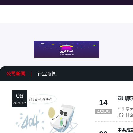
公司新闻
行业新闻
06
14
2020.05
四川摩
2020.03
求？什
资格要
资格要求