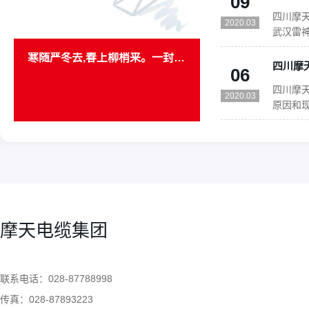
09
市场准入
四川摩天
法”。前
2020.03
武汉雷神
下军令
寒随严冬去,春上柳梢来。一封意义非凡的感谢信
奋战，1
06
批货物
四川摩
山医院的
2020.03
原因和
选配模
18
力。2
16
加温和
2020.03
四川摩
果。3、
2020.03
进行分
配套行业
电力、
11
及石油
摩天电缆集团
四川摩
切相关,
2020.03
根线？
以是三
四川摩天电缆有限公司告诉您柔性电缆塑化不良的现象以及原因
联系电话：028-87788998
是二根
07
电，它们
传真：028-87893223
四川摩天电缆有限公司告诉您柔性电