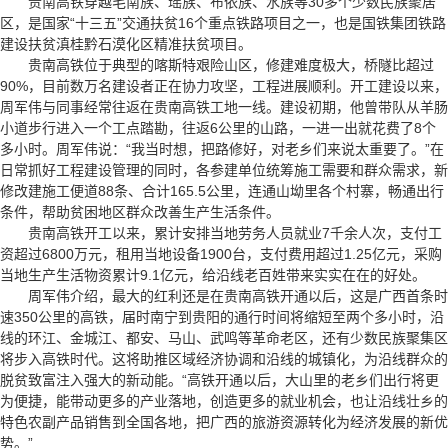
贵南高铁穿越毛南族、瑶族、布依族、水族等30多个少数民族聚居
区，是国家“十三五”交通扶贫16个重点铁路项目之一，也是国铁集团铁路
建设扶贫滇桂黔石漠化区精准扶贫项目。
贵南高铁位于典型的喀斯特艰险山区，修建难度极大，桥隧比超过
90%，目前数万名建设者正在协力攻坚，工程进展顺利。开工建设以来，
周军伟与同事经常往返在贵南高铁工地一线。建设初期，他曾带队从羊肠
小道步行进入一个工点踏勘，往返6公里的山路，一进一出就花费了8个
多小时。周军伟说：“我当时想，把路修好，对老乡们来说太重要了。”在
日常抓好工程建设管理的同时，各参建单位统筹施工需要和群众需求，新
修改建施工便道88条、合计165.5公里，连通山坳里各个村寨，畅通出行
条件，帮助贫困地区群众改善生产生活条件。
贵南高铁开工以来，累计安排当地劳务人员就业7千余人次，支付工
资超过6800万元，租用当地设备1900台，支付费用超过1.25亿元，采购
当地生产生活物资累计9.1亿元，给沿线老百姓带来实实在在的好处。
周军伟介绍，最大的红利还是在贵南高铁开通以后，这是广西首条时
速350公里的高铁，届时南宁到贵阳的通行时间将缩短至两个多小时，沿
线的环江、金城江、都安、马山、武鸣等革命老区，还有少数民族聚集区
将步入高铁时代。这将助推区域经济协调和沿线的城镇化，为沿线群众的
脱贫致富注入强大的新动能。“高铁开通以后，大山里的老乡们出行将更
为便捷，能带动更多的产业落地，创造更多的就业机会，也让沿线壮乡的
特色农副产品销售到全国各地，把广西的旅游资源转化为经济发展的新优
势。”