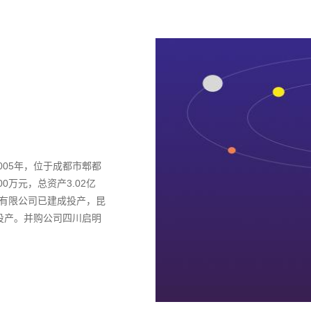
05年，位于成都市郫都
0万元，总资产3.02亿
缆有限公司已建成投产，昆
投产。并购公司四川启明
，该基地将源源不断地培
计划打下坚实的人才战略
电缆，其主要产品有稀土高