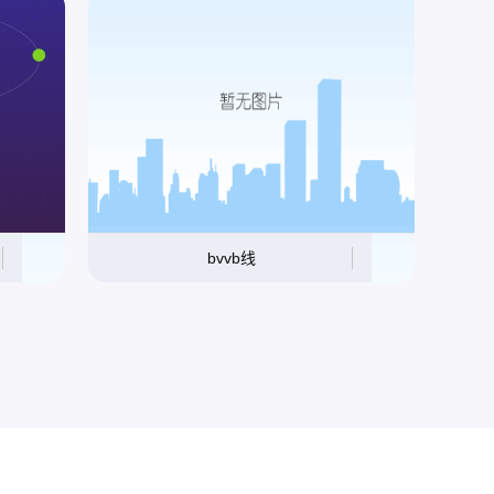
bvvb线