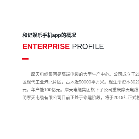
和记娱乐手机app的概况
ENTERPRISE
PROFILE
摩天电缆集团是高端电缆的大型生产中心。公司成立于20
区现代工业港北片区，占地近50000平方米。现注册资本3020
元，年产能100亿元。摩天电缆集团旗下子公司重庆摩天电
明摩天电缆有限公司目前正处于修建阶段，将于2019年正式
星电力线缆有限公司已正式调整为摩天电缆集团的培训基地
养电线电缆生产、检测的专业技术人员，为公司的下一个5年
基础。摩天电缆集团专业生产“摩天牌”35kv及以下各种电线
铁铝合金电力电缆、防火电力电缆、普通电力电缆、变频电...