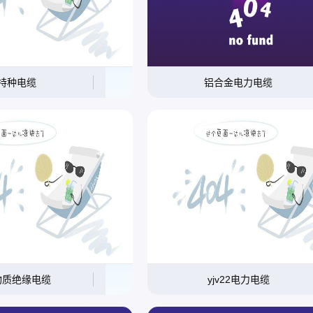
特种电缆
铝合金电力电缆
物质绝缘电缆
yjv22电力电缆