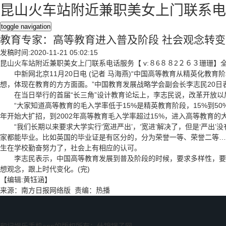
昆山火车站附近兼职美女上门联系电话
toggle navigation
教育专家：高等教育进入普及阶段 社会观念转
发稿时间:2020-11-21 05:02:15
昆山火车站附近兼职美女上门联系电话服务【 v:８6８８2２６３珊珊】全
中新网北京11月20日电 (记者 马海燕)“中国高等教育从精英化教
想，体现在教育的方方面面。”中国教育发展战略学会副会长李志民20
在当日举行的首届“长三角”设计教育论坛上，李志民说，改革开放以
“大家知道高等教育的毛入学率低于15%是精英教育阶段，15%到50%
年开始大扩招，到2002年高等教育毛入学率超过15%，进入高等教育
“我们长期以来要求大学实行‘宽进严出’，‘宽进’解决了，但是‘严出
家都能毕业。比如英国的毕业证是有区分的，分为荣誉一等、荣誉二等……
生在学校勤奋努力了，社会上有相应的认可。
李志民表示，中国高等教育发展到普及阶段的时候，要求多样性，要求
想观念，跟上时代变化。(完)
【编辑:黄钰涵】
来源：南方日报网络版 责编：热播