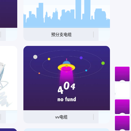
预分支电缆
vv电缆