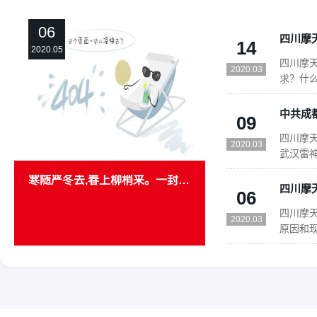
06
14
2020.05
四川摩
2020.03
求？什
资格要
资格要求
09
市场准入
四川摩天
法”。前
2020.03
武汉雷神
下军令
寒随严冬去,春上柳梢来。一封意义非凡的感谢信
奋战，1
06
批货物
四川摩
山医院的
2020.03
原因和
选配模
18
力。2
16
加温和
2020.03
四川摩
果。3、
2020.03
进行分