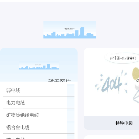
弱电线
电力电缆
矿物质绝缘电缆
特种电缆
铝合金电缆