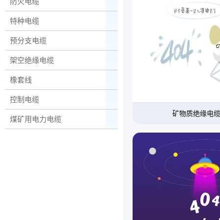
防火电缆
特种电缆
预分支电缆
架空绝缘电缆
橡套线
控制电缆
矿物质绝缘电
煤矿用电力电缆