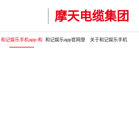
摩天电缆集团
和记娱乐手机app-和
和记娱乐app官网登
关于和记娱乐手机
记娱乐app官网登录
录的产品中心
app