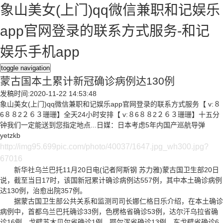
象山美女(上门)qq微信兼职和记娱乐
app官网登录的联系方式服务-和记
娱乐手机app
toggle navigation
蒙古国本土累计新冠确诊病例达130例
发稿时间:2020-11-22 14:53:48
象山美女(上门)qq微信兼职和记娱乐app官网登录的联系方式服务【 v:８
6８８2２６３珊珊】全天24小时安排【 v:８6８８2２６３珊珊】十五分
钟我们一定能送到您指定地点...日媒：日本考虑5年内国产巡航导弹
yetzkb
http://img95.699pic.com/photo/40037/1647.jpg_wh300.jpg?
67016
新华社乌兰巴托11月20日电(记者阿斯钢 苏力雅)蒙古国卫生部20日
说，截至当日17时，该国新冠累计确诊病例达557例，其中本土确诊病例
达130例，治愈出院357例。
据蒙古国卫生部公共关系和监测司司长娜仁格日乐介绍，在本土确诊
病例中，首都乌兰巴托确诊33例，色楞格省确诊53例，达尔汗乌拉省确
诊16例，戈壁苏木贝尔省确诊1例，鄂尔浑省确诊13例，东戈壁省确诊6