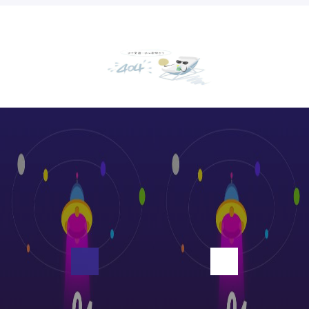
厂房设备展示
绞线生