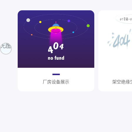
厂房设备展示
架空绝缘