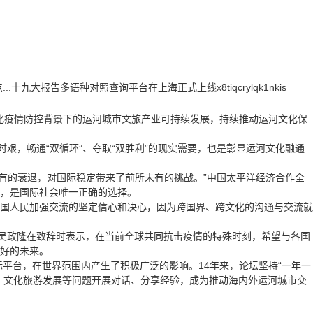
.十九大报告多语种对照查询平台在上海正式上线x8tiqcrylqk1nkis
态化疫情防控背景下的运河城市文旅产业可持续发展，持续推动运河文化保
艰，畅通“双循环”、夺取“双胜利”的现实需要，也是彰显运河文化融通
有的衰退，对国际稳定带来了前所未有的挑战。”中国太平洋经济合作全
，是国际社会唯一正确的选择。
国人民加强交流的坚定信心和决心，因为跨国界、跨文化的沟通与交流就
吴政隆在致辞时表示，在当前全球共同抗击疫情的特殊时刻，希望与各国
好的未来。
平台，在世界范围内产生了积极广泛的影响。14年来，论坛坚持“一年一
、文化旅游发展等问题开展对话、分享经验，成为推动海内外运河城市交