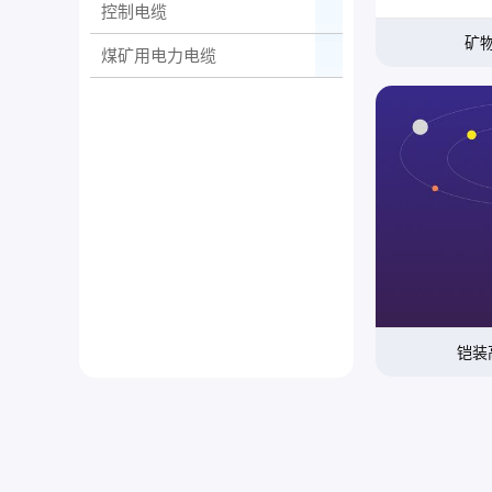
控制电缆
矿
煤矿用电力电缆
铠装