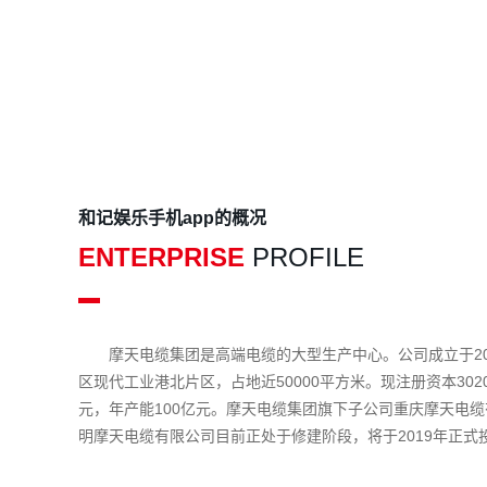
和记娱乐手机app的概况
ENTERPRISE
PROFILE
摩天电缆集团是高端电缆的大型生产中心。公司成立于20
区现代工业港北片区，占地近50000平方米。现注册资本3020
元，年产能100亿元。摩天电缆集团旗下子公司重庆摩天电
明摩天电缆有限公司目前正处于修建阶段，将于2019年正式
星电力线缆有限公司已正式调整为摩天电缆集团的培训基地