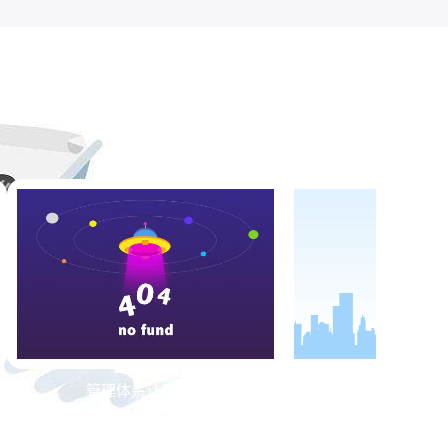
管理体系认证证书
国家强制性产品