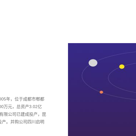
05年，位于成都市郫都
0万元，总资产3.02亿
缆有限公司已建成投产，昆
投产。并购公司四川启明
，该基地将源源不断地培