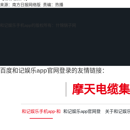
来源：南方日报网络版 责编：热播
和记娱乐手机app的版权所有：什锦锅子网
百度和记娱乐app官网登录的友情链接：
摩天电缆集
和记娱乐手机app-和
和记娱乐app官网登
关于和记娱
记娱乐app官网登录
录的产品中心
app