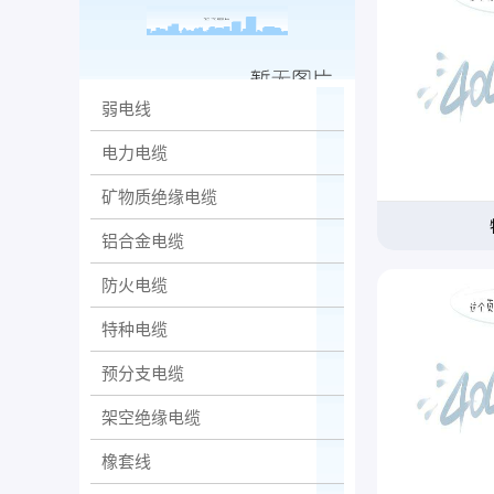
弱电线
电力电缆
矿物质绝缘电缆
铝合金电缆
防火电缆
特种电缆
预分支电缆
架空绝缘电缆
橡套线