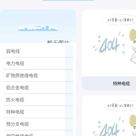
弱电线
电力电缆
矿物质绝缘电缆
特种电缆
铝合金电缆
防火电缆
特种电缆
预分支电缆