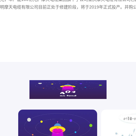
明摩天电缆有限公司目前正处于修建阶段，将于2019年正式投产。并购
星电力线缆有限公司已正式调整为摩天电缆集团的培训基地，该基地将源
养电线电缆生产、检测的专业技术人员，为公司的下一个5年计划打下坚
基础。摩天电缆集团专业生产“摩天牌”35kv及以下各种电线电缆，其主
铁铝合金电力电缆、防火电力电缆、普通电力电缆、变频电...