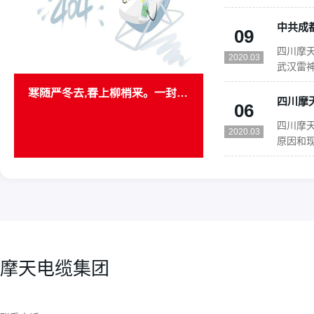
资格要
资格要求
09
市场准入
四川摩天
法”。前
2020.03
武汉雷神
下军令
寒随严冬去,春上柳梢来。一封意义非凡的感谢信
奋战，1
06
批货物
四川摩
山医院的
2020.03
原因和
选配模
18
力。2
16
加温和
2020.03
四川摩
果。3、
2020.03
进行分
配套行业
电力、
11
及石油
摩天电缆集团
四川摩
切相关,
2020.03
根线？
以是三