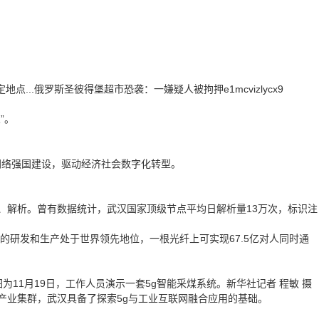
..俄罗斯圣彼得堡超市恐袭：一嫌疑人被拘押e1mcvizlycx9
”。
络强国建设，驱动经济社会数字化转型。
解析。曾有数据统计，武汉国家顶级节点平均日解析量13万次，标识注
研发和生产处于世界领先地位，一根光纤上可实现67.5亿对人同时通
为11月19日，工作人员演示一套5g智能采煤系统。新华社记者 程敏 摄
业集群，武汉具备了探索5g与工业互联网融合应用的基础。