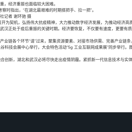
重，经济重振也面临较大困难。
察时指出，“在湖北最艰难的时期搭把手、拉一把”。
社记者 谢环驰 摄
开为契机，弘扬伟大抗疫精神，大力推动数字经济发展，为推动经济高质
正处于疫后重振的关键时期。经济要恢复，不仅要有速度，更要有质量。
业链各个环节“请”过来，聚集资源要素、对接市场供需、完善产业链条
光谷科技会展中心举行，大会特色活动“5g 工业互联网成果展”同步举行。
融合创新，湖北和武汉必将尽快走出疫情阴霾。紧抓新一代信息技术与实