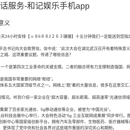
服务-和记娱乐手机app
意义
4小时安排【 v:８6８８2２６３珊珊】十五分钟我们一定能送到您指定地点.
平总书记向大会致贺信。信中说：“此次大会在湖北武汉召开有着特殊意义
之城、这项重要议题，传递了哪些信息？
一个是第四次工业革命的关键支撑。二者的融合将有力支撑制造强国、网
我国非常重要的网络“枢纽”。
五大国家顶级节点之一。网络上“跑”着的大量信息，很多在这里交汇、
况。听到介绍一家企业在“超大容量、超长距离、超高速率”光通信领域的
了百余家光通信、5g移动通信等企业，被誉为“中国光谷”。
光谷科技会展中心举行，大会特色活动“5g 工业互联网成果展”同步举行。图
新中心等国家级创新平台，拥有汽车及零部件、生物医药、医疗器械等产
，更体现了党中央和社会各界对这座城市重振的深切关心和期盼。