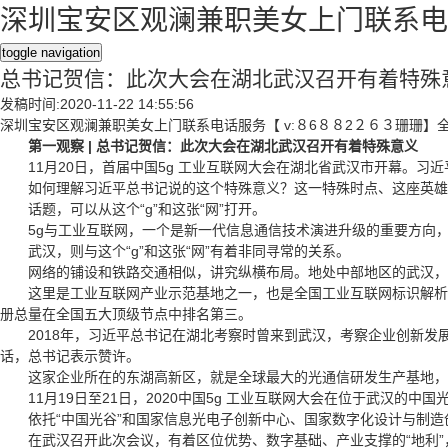
深圳宝安区观澜兼职美女上门联系电话
toggle navigation
总书记贺信：此次大会在湖北武汉召开有着特殊
发稿时间:2020-11-22 14:55:56
深圳宝安区观澜兼职美女上门联系电话服务【 v:８6８８2２６３珊珊】全天2
第一观察 | 总书记贺信：此次大会在湖北武汉召开有着特殊意义
11月20日，首届中国5g 工业互联网大会在湖北省武汉市开幕。习近
如何理解习近平总书记说的这个特殊意义？这一特殊时点、这座英雄
话题，可以从这个“g”和这张“网”打开。
5g与工业互联网，一个是新一代信息通信技术演进升级的重要方向，
武汉，则与这个“g”和这张“网”有着非同寻常的关系。
网络的铺设和铁路交通相似，讲究纵横布局。地处中部地区的武汉，是
这里是工业互联网产业示范基地之一，也是全国工业互联网标识解析体系
册总量在全国五大顶级节点中排名第三。
2018年，习近平总书记在湖北考察时曾来到武汉，考察企业创新发展情
话，总书记表示赞许。
这家企业所在的东湖高新区，就是全球最大的光通信研发生产基地，集聚
11月19日至21日，2020中国5g 工业互联网大会在位于武汉的中国
依托“中国光谷”和国家信息光电子创新中心、国家数字化设计与制造创
在武汉召开此次会议，有着区位优势、数字基础、产业支撑的“地利”