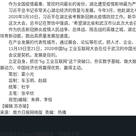
作为全国疫情最重、管控时间最长的省份，湖北遭受疫情影响最为严
习近平总书记非常关心湖北经济的恢复与发展。今年3月，他赴湖北考
2020年3月10日，习近平在湖北省考察新冠肺炎疫情防控工作。新华
这次大会，总书记在贺信中强调，“希望湖北省和武汉市以此次大会召
作为抗击新冠肺炎疫情人民战争、总体战、阻击战的英雄之城，湖北武汉
培育新动能，跑出高质量发展加速度。
在产业发展的代表性城市，通过展会、论坛等形式，把人才、企业、产
11月19日至21日，2020中国5g 工业互联网大会在位于武汉的中国
会议是契机，发展是目的。
立足自身，抓住“5g 工业互联网”这个突破口，夯实数字基础、做大
展动力，中国经济也将赢得优势、赢得主动。
策划：霍小光
监制：车玉明、赵超
统筹：杜宇
主笔：张辛欣
视觉|编辑：朱舜、李恒
【编辑:苏亦瑜】
来源：南方日报网络版 责编：热播
和记娱乐手机app的版权所有：什锦锅子网