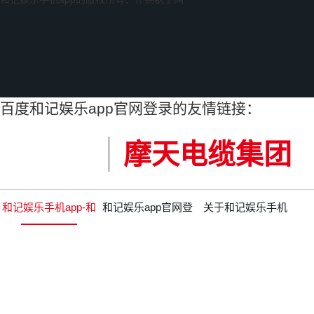
百度和记娱乐app官网登录的友情链接：
摩天电缆集团
和记娱乐手机app-和
和记娱乐app官网登
关于和记娱乐手机
记娱乐app官网登录
录的产品中心
app