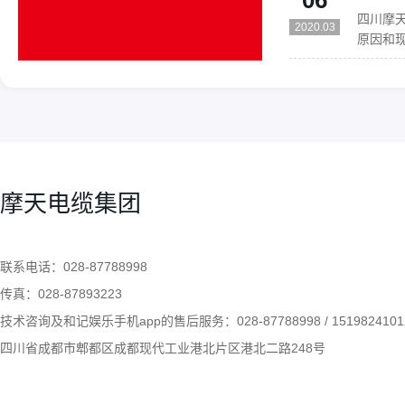
06
批货物
四川摩
山医院的
2020.03
原因和
选配模
18
力。2
16
加温和
2020.03
四川摩
果。3、
2020.03
进行分
配套行业
电力、
11
及石油
摩天电缆集团
四川摩
切相关,
2020.03
根线？
以是三
四川摩天电缆有限公司告诉您柔性电缆塑化不良的现象以及原因
联系电话：028-87788998
是二根
07
电，它们
传真：028-87893223
四川摩天电缆有限公司告诉您柔性电
四川摩
机转动，
2020.03
技术咨询及和记娱乐手机app的售后服务：028-87788998 / 1519824101
缆塑化不良的现象以及原因？一、柔
涂防火
性电缆排除塑化不良的方法1、选配
四川省成都市郫都区成都现代工业港北片区港北二路248号
以保证
模具时，模套适当小些，加强出胶口
时间内
会形成
的压力。2、要适当地降低螺杆和牵