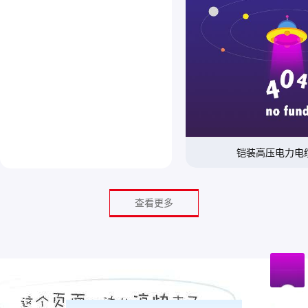
铠装高压电力电
查看更多