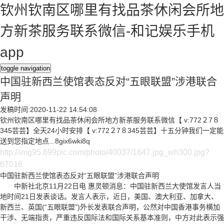
钦州钦南区哪里有找品茶休闲会所地
方新茶服务联系微信-和记娱乐手机
app
toggle navigation
中国驻新西兰使馆表态反对“五眼联盟”涉港联合
声明
发稿时间:2020-11-22 14:54:08
钦州钦南区哪里有找品茶休闲会所地方新茶服务联系微信【 v:772２7８
345芸芸】全天24小时安排【 v:772２7８345芸芸】十五分钟我们一定能
送到您指定地点...8gix6wki8q
http://img95.699pic.com/photo/40037/1647.jpg_wh300.jpg?
67016
中国驻新西兰使馆表态反对“五眼联盟”涉港联合声明
中新社北京11月22日电 惠灵顿消息：中国驻新西兰大使馆发言人当
地时间21日发表谈话。发言人表示，近日，美国、澳大利亚、加拿大、
新西兰、英国(“五眼联盟”)外长发表联合声明，公然对中国香港事务横加
干涉、无端指责，严重违反国际法和国际关系基本准则，中方对此表示强