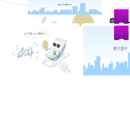
国家高新技术企业
四川名牌产