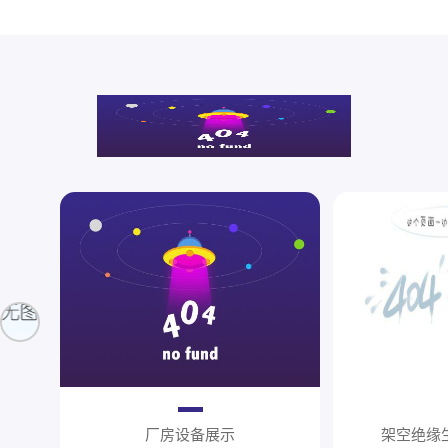
厂房设备展示
架空绝缘