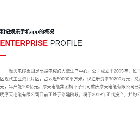
和记娱乐手机app的概况
ENTERPRISE
PROFILE
摩天电缆集团是高端电缆的大型生产中心。公司成立于2005年，位
区现代工业港北片区，占地近50000平方米。现注册资本30200万元，总资
元，年产能100亿元。摩天电缆集团旗下子公司重庆摩天电缆有限公司已
明摩天电缆有限公司目前正处于修建阶段，将于2019年正式投产。并购
星电力线缆有限公司已正式调整为摩天电缆集团的培训基地，该基地将源
养电线电缆生产、检测的专业技术人员，为公司的下一个5年计划打下坚
基础。摩天电缆集团专业生产“摩天牌”35kv及以下各种电线电缆，其主
铁铝合金电力电缆、防火电力电缆、普通电力电缆、变频电...